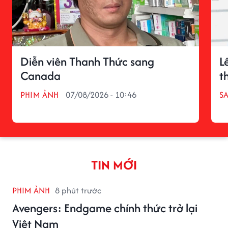
Diễn viên Thanh Thức sang
L
Canada
t
PHIM ẢNH
07/08/2026 - 10:46
S
TIN MỚI
PHIM ẢNH
8 phút trước
Avengers: Endgame chính thức trở lại
Việt Nam