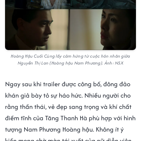
Hoàng Hậu Cuối Cùng lấy cảm hứng từ cuộc hôn nhân giữa
Nguyễn Thị Lan (Hoàng hậu Nam Phương). Ảnh: NSX
Ngay sau khi trailer được công bố, đông đảo
khán giả bày tỏ sự háo hức. Nhiều người cho
rằng thần thái, vẻ đẹp sang trọng và khí chất
điềm tĩnh của Tăng Thanh Hà phù hợp với hình
tượng Nam Phương Hoàng hậu. Không ít ý
kiến mong chờ màn tái xuất của nữ diễn viên