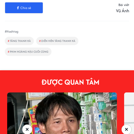
Bài viết
Chia sẻ
Vũ Ánh
#Hashtag
#
TĂNG THANH HÀ
#
DIỄN VIÊN TĂNG THANH HÀ
#
PHIM HOÀNG HẬU CUỐI CÙNG
ĐƯỢC QUAN TÂM
×
×