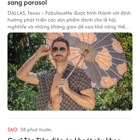
sang parasol
DALLAS, Texas – FabulousMe được hình thành với định
hướng phát triển các sản phẩm dành cho lễ hội,
nightlife và những không gian đề cao khả năng thể
hiện bản thân. Trong quá trình xây dựng thương hiệu,
quạt cầm tay trở thành dòng sản phẩm tạo được
thành công ban đầu, giúp FabulousMe từng bước mở
rộng mức độ hiện diện trên thị trường.
SAO
28 phút trước