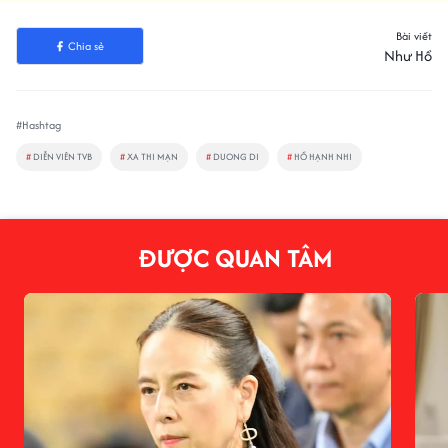
Bài viết
Chia sẻ
Như Hồ
#Hashtag
#
DIỄN VIÊN TVB
#
XA THI MẠN
#
DUONG DI
#
HỒ HẠNH NHI
ĐƯỢC QUAN TÂM