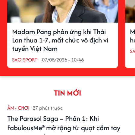
Madam Pang phản ứng khi Thái
M
Lan thua 1-7, mất chức vô địch vì
h
tuyển Việt Nam
S
SAO SPORT
07/08/2026 - 10:46
TIN MỚI
ĂN - CHƠI
27 phút trước
The Parasol Saga – Phần 1: Khi
FabulousMe® mở rộng từ quạt cầm tay