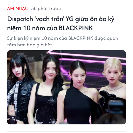
ÂM NHẠC
58 phút trước
Dispatch 'vạch trần' YG giữa ồn ào kỷ
niệm 10 năm của BLACKPINK
Sự kiện kỷ niệm 10 năm của BLACKPINK được quan
tâm hơn bao giờ hết.