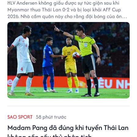
HLV Andersen không giấu được sự tức giận sau khi
Myanmar thua Thái Lan 0-2 và bị loại khỏi AFF Cup
2026. Nhà cầm quân này cho rằng đội bóng của ông
thất bại bởi những quyết định từ tổ trọng tài.
SAO SPORT
58 phút trước
Madam Pang đã đúng khi tuyển Thái Lan
không cần cầu thủ nhập tịch