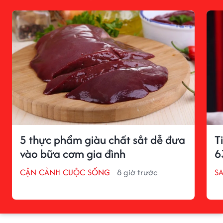
5 thực phẩm giàu chất sắt dễ đưa
T
vào bữa cơm gia đình
6
CẬN CẢNH CUỘC SỐNG
8 giờ trước
S