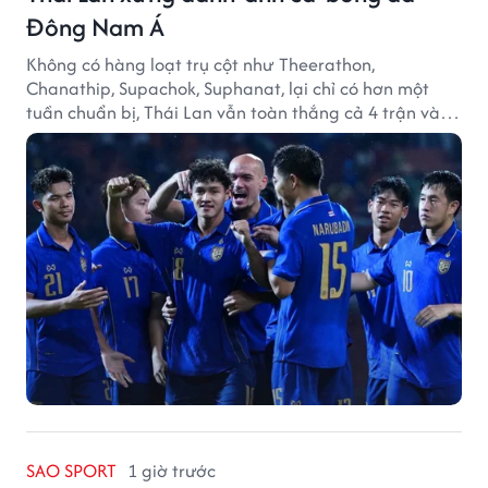
Đông Nam Á
Không có hàng loạt trụ cột như Theerathon,
Chanathip, Supachok, Suphanat, lại chỉ có hơn một
tuần chuẩn bị, Thái Lan vẫn toàn thắng cả 4 trận và
giữ sạch lưới tại AFF Cup 2026.
SAO SPORT
1 giờ trước