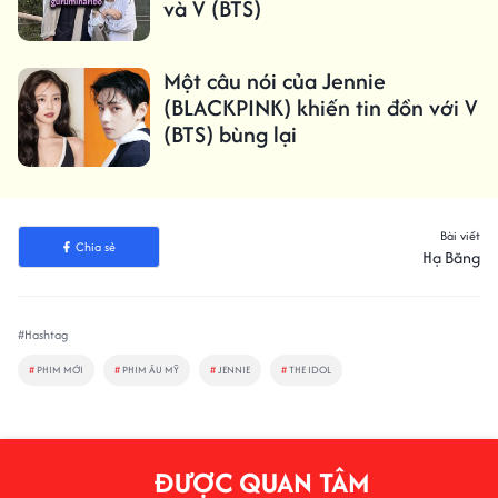
và V (BTS)
Một câu nói của Jennie
(BLACKPINK) khiến tin đồn với V
(BTS) bùng lại
Bài viết
Chia sẻ
Hạ Băng
#Hashtag
#
PHIM MỚI
#
PHIM ÂU MỸ
#
JENNIE
#
THE IDOL
ĐƯỢC QUAN TÂM