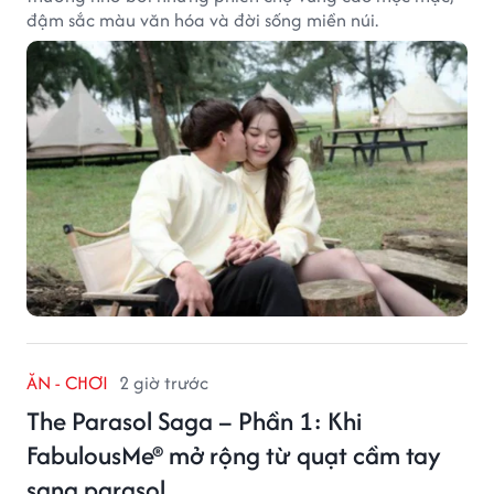
đậm sắc màu văn hóa và đời sống miền núi.
ĂN - CHƠI
2 giờ trước
The Parasol Saga – Phần 1: Khi
FabulousMe® mở rộng từ quạt cầm tay
sang parasol