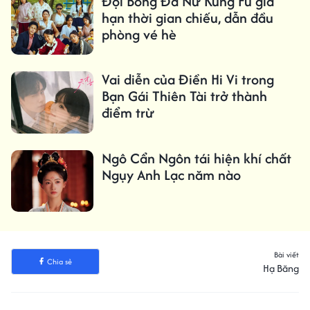
Đội Bóng Đá Nữ Kung Fu gia
hạn thời gian chiếu, dẫn đầu
phòng vé hè
Vai diễn của Điền Hi Vi trong
Bạn Gái Thiên Tài trở thành
điểm trừ
Ngô Cẩn Ngôn tái hiện khí chất
Ngụy Anh Lạc năm nào
Bài viết
Chia sẻ
Hạ Băng