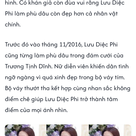
hình. Có khán giả còn đùa vui rằng Lưu Diệc
Phi làm phù dâu còn đẹp hơn cả nhân vật
chính.
Trước đó vào tháng 11/2016, Lưu Diệc Phi
cũng từng làm phù dâu trong đám cưới của
Trương Tịnh Dĩnh. Nữ diễn viên khiến dân tình
ngỡ ngàng vì quá xinh đẹp trong bộ váy tím.
Bộ váy thướt tha kết hợp cùng nhan sắc không
điểm chê giúp Lưu Diệc Phi trở thành tâm
điểm của mọi ánh nhìn.