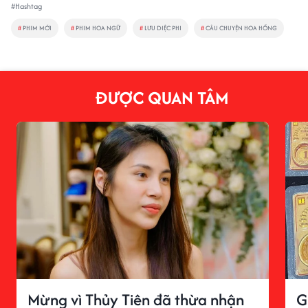
#Hashtag
#
PHIM MỚI
#
PHIM HOA NGỮ
#
LƯU DIỆC PHI
#
CÂU CHUYỆN HOA HỒNG
ĐƯỢC QUAN TÂM
Mừng vì Thủy Tiên đã thừa nhận
G