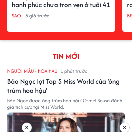
hạnh phúc chưa trọn vẹn ở tuổi 41
r
SAO
8 giờ trước
BĐ
TIN MỚI
NGƯỜI MẪU - HOA HẬU
1 phút trước
Bảo Ngọc lọt Top 5 Miss World của 'ông
trùm hoa hậu'
Bảo Ngọc được 'ông trùm hoa hậu' Osmel Sousa đánh
giá tích cực tại Miss World.
×
×