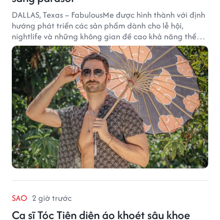
DALLAS, Texas – FabulousMe được hình thành với định
hướng phát triển các sản phẩm dành cho lễ hội,
nightlife và những không gian đề cao khả năng thể
hiện bản thân. Trong quá trình xây dựng thương hiệu,
quạt cầm tay trở thành dòng sản phẩm tạo được
thành công ban đầu, giúp FabulousMe từng bước mở
rộng mức độ hiện diện trên thị trường.
SAO
2 giờ trước
Ca sĩ Tóc Tiên diện áo khoét sâu khoe