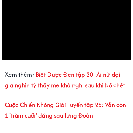
Xem thêm:
Biệt Dược Đen tập 20: Ái nữ đại
gia nghìn tỷ thấy mẹ khả nghi sau khi bố chết
Cuộc Chiến Không Giới Tuyến tập 25: Vẫn còn
1 'trùm cuối' đứng sau lưng Đoàn