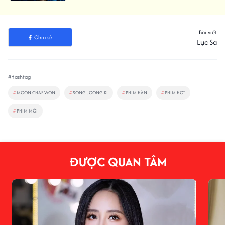
Bài viết
Chia sẻ
Lục Sa
#Hashtag
#
MOON CHAE WON
#
SONG JOONG KI
#
PHIM HÀN
#
PHIM HOT
#
PHIM MỚI
ĐƯỢC QUAN TÂM