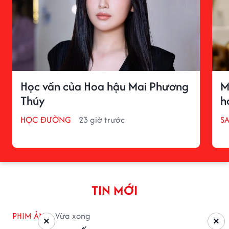
Học vấn của Hoa hậu Mai Phương
M
Thúy
h
HỌC ĐƯỜNG
23 giờ trước
S
TIN MỚI
PHIM ẢNH
Vừa xong
×
×