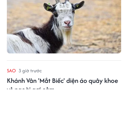
SAO
3 giờ trước
Khánh Vân 'Mắt Biếc' diện áo quây khoe
vẻ ngoài gợi cảm
Từ hình ảnh cô gái Trà Long của Mắt Biếc đến diện
mạo hiện tại, Khánh Vân đang cho thấy một hành trình
trưởng thành khá rõ nét.