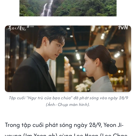
Next video in 2
Cancel
Tập cuối "Ngự trù của bạo chúa" đã phát sóng vào ngày 28/9
(Ảnh: Chụp màn hình).
Trong tập cuối phát sóng ngày 28/9, Yeon Ji-
young (Im Yoon-ah) cùng Lee Heon (Lee Chae-