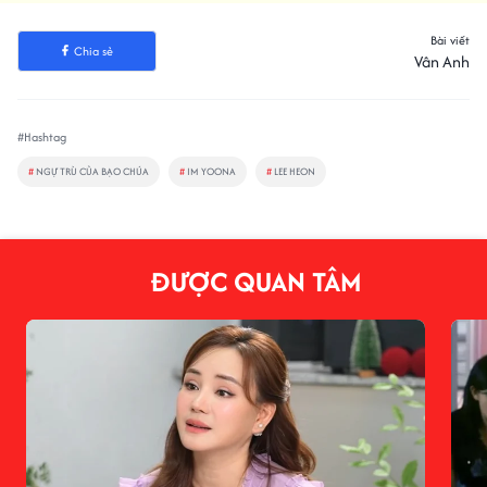
Bài viết
Chia sẻ
Vân Anh
#Hashtag
#
NGỰ TRÙ CỦA BẠO CHÚA
#
IM YOONA
#
LEE HEON
ĐƯỢC QUAN TÂM