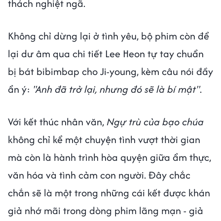
thách nghiệt ngã.
Không chỉ dừng lại ở tình yêu, bộ phim còn để
lại dư âm qua chi tiết Lee Heon tự tay chuẩn
bị bát bibimbap cho Ji-young, kèm câu nói đầy
ẩn ý:
"Anh đã trở lại, nhưng đó sẽ là bí mật"
.
Với kết thúc nhân văn,
Ngự trù của bạo chúa
không chỉ kể một chuyện tình vượt thời gian
mà còn là hành trình hòa quyện giữa ẩm thực,
văn hóa và tình cảm con người. Đây chắc
chắn sẽ là một trong những cái kết được khán
giả nhớ mãi trong dòng phim lãng mạn - giả