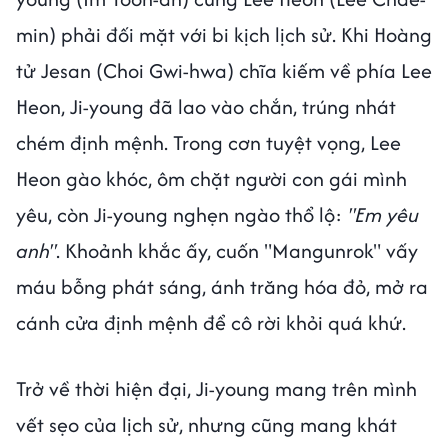
min) phải đối mặt với bi kịch lịch sử. Khi Hoàng
tử Jesan (Choi Gwi-hwa) chĩa kiếm về phía Lee
Heon, Ji-young đã lao vào chắn, trúng nhát
chém định mệnh. Trong cơn tuyệt vọng, Lee
Heon gào khóc, ôm chặt người con gái mình
yêu, còn Ji-young nghẹn ngào thổ lộ:
"Em yêu
anh"
. Khoảnh khắc ấy, cuốn "Mangunrok" vấy
máu bỗng phát sáng, ánh trăng hóa đỏ, mở ra
cánh cửa định mệnh để cô rời khỏi quá khứ.
Trở về thời hiện đại, Ji-young mang trên mình
vết sẹo của lịch sử, nhưng cũng mang khát