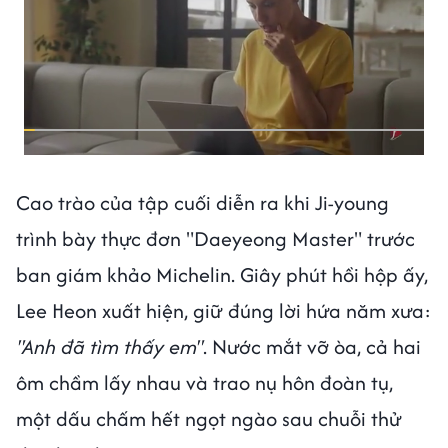
Cao trào của tập cuối diễn ra khi Ji-young
trình bày thực đơn "Daeyeong Master" trước
ban giám khảo Michelin. Giây phút hồi hộp ấy,
Lee Heon xuất hiện, giữ đúng lời hứa năm xưa:
"Anh đã tìm thấy em"
. Nước mắt vỡ òa, cả hai
ôm chầm lấy nhau và trao nụ hôn đoàn tụ,
một dấu chấm hết ngọt ngào sau chuỗi thử