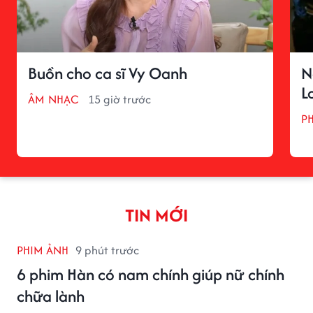
Buồn cho ca sĩ Vy Oanh
N
L
ÂM NHẠC
15 giờ trước
P
TIN MỚI
PHIM ẢNH
9 phút trước
6 phim Hàn có nam chính giúp nữ chính
chữa lành