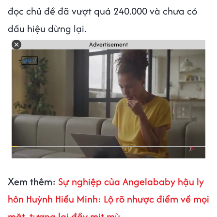
đọc chủ đề đã vượt quá 240.000 và chưa có
dấu hiệu dừng lại.
Advertisement
Xem thêm:
Sự nghiệp của Angelababy hậu ly
hôn Huỳnh Hiểu Minh: Lộ rõ nhược điểm về mọi
mặt, tương lai đầy mịt mù