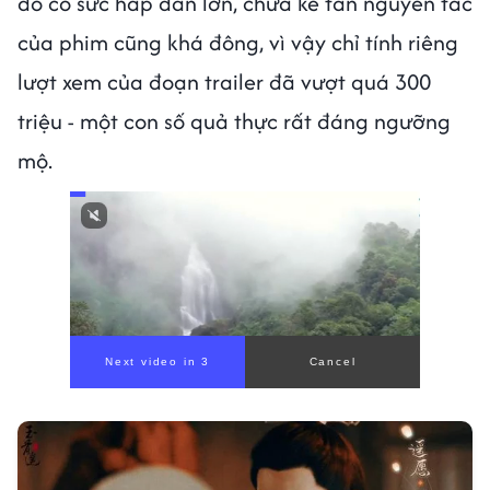
đó có sức hấp dẫn lớn, chưa kể fan nguyên tác
của phim cũng khá đông, vì vậy chỉ tính riêng
lượt xem của đoạn trailer đã vượt quá 300
triệu - một con số quả thực rất đáng ngưỡng
mộ.
Next video in 1
Cancel