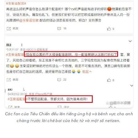
Các fan của Tiêu Chiến đều lên tiếng ủng hộ và bênh vực cho anh
chàng trước lời chê bai của hắc tử và một số netizen.