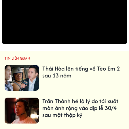
TIN LIÊN QUAN
Thái Hòa lên tiếng về Tèo Em 2
sau 13 năm
Trấn Thành hé lộ lý do tái xuất
màn ảnh rộng vào dịp lễ 30/4
sau một thập kỷ