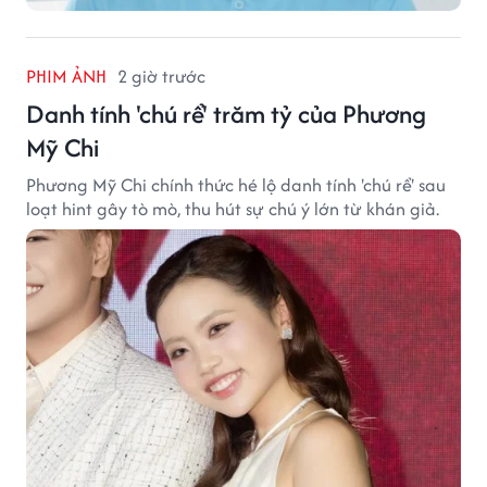
PHIM ẢNH
2 giờ trước
Danh tính 'chú rể' trăm tỷ của Phương
Mỹ Chi
Phương Mỹ Chi chính thức hé lộ danh tính 'chú rể' sau
loạt hint gây tò mò, thu hút sự chú ý lớn từ khán giả.