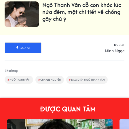
Ngô Thanh Vân dỗ con khóc lúc
nửa đêm, một chi tiết về chồng
gây chú ý
Bài viết
Chia sẻ
Minh Ngọc
#Hashtag
#
NGÔ THANH VÂN
#
CHARLIE NGUYỄN
#
ĐẠO DIỄN NGÔ THANH VÂN
ĐƯỢC QUAN TÂM