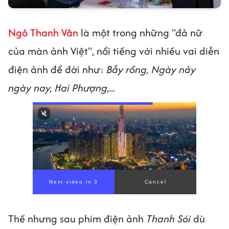
Ngô Thanh Vân
là một trong những "đả nữ
của màn ảnh Việt", nổi tiếng với nhiều vai diễn
điện ảnh để đời như:
Bẫy rồng, Ngày nảy
ngày nay, Hai Phượng,...
Next video in 1
Cancel
Thế nhưng sau phim điện ảnh
Thanh Sói
dù