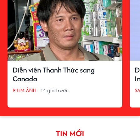
Diễn viên Thanh Thức sang
Đ
Canada
I
PHIM ẢNH
14 giờ trước
S
TIN MỚI