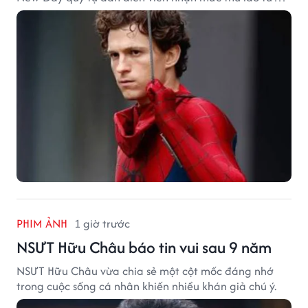
hàng chục đến hàng trăm tỷ đồng. Thành công phòng
vé của bộ phim cũng giúp nhiều ngôi sao sở hữu khoản
thu nhập đáng mơ ước.
PHIM ẢNH
1 giờ trước
NSƯT Hữu Châu báo tin vui sau 9 năm
NSƯT Hữu Châu vừa chia sẻ một cột mốc đáng nhớ
trong cuộc sống cá nhân khiến nhiều khán giả chú ý.