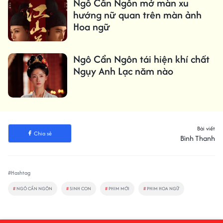
Ngô Cẩn Ngôn mở màn xu
hướng nữ quan trên màn ảnh
Hoa ngữ
Ngô Cẩn Ngôn tái hiện khí chất
Ngụy Anh Lạc năm nào
Bài viết
Chia sẻ
Bình Thanh
#Hashtag
#
NGÔ CẨN NGÔN
#
SINH CON
#
PHIM MỚI
#
PHIM HOA NGỮ