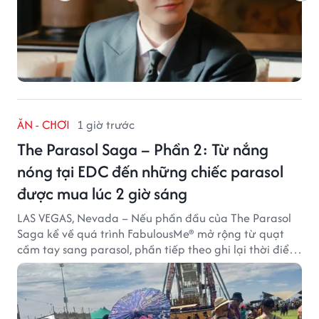
ĂN - CHƠI
1 giờ trước
The Parasol Saga – Phần 2: Từ nắng
nóng tại EDC đến những chiếc parasol
được mua lúc 2 giờ sáng
LAS VEGAS, Nevada – Nếu phần đầu của The Parasol
Saga kể về quá trình FabulousMe® mở rộng từ quạt
cầm tay sang parasol, phần tiếp theo ghi lại thời điểm
sản phẩm được thị trường đón nhận và dần vượt khỏi
công năng che nắng thông thường.