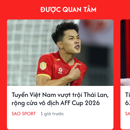
ĐƯỢC QUAN TÂM
Tuyển Việt Nam vượt trội Thái Lan,
T
rộng cửa vô địch AFF Cup 2026
6
SAO SPORT
1 giờ trước
S