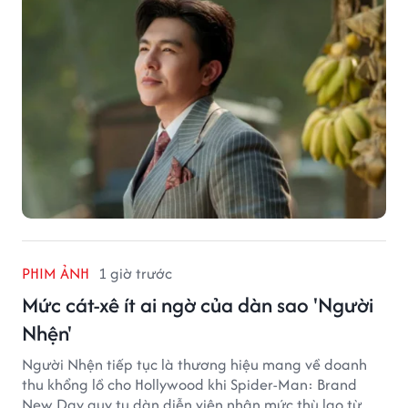
PHIM ẢNH
1 giờ trước
Mức cát-xê ít ai ngờ của dàn sao 'Người
Nhện'
Người Nhện tiếp tục là thương hiệu mang về doanh
thu khổng lồ cho Hollywood khi Spider-Man: Brand
New Day quy tụ dàn diễn viên nhận mức thù lao từ