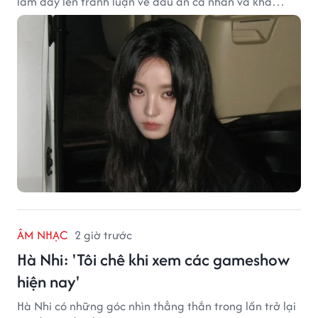
làm dấy lên tranh luận về dấu ấn cá nhân và khả
năng biến hóa trên màn ảnh.
ÂM NHẠC
2 giờ trước
Hà Nhi: 'Tôi chê khi xem các gameshow
hiện nay'
Hà Nhi có những góc nhìn thẳng thắn trong lần trở lại