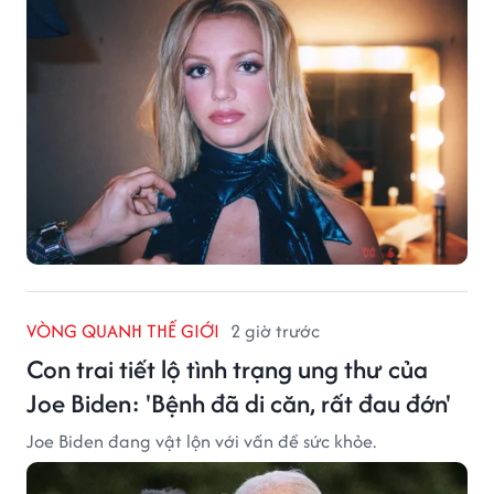
VÒNG QUANH THẾ GIỚI
2 giờ trước
Con trai tiết lộ tình trạng ung thư của
Joe Biden: 'Bệnh đã di căn, rất đau đớn'
Joe Biden đang vật lộn với vấn đề sức khỏe.