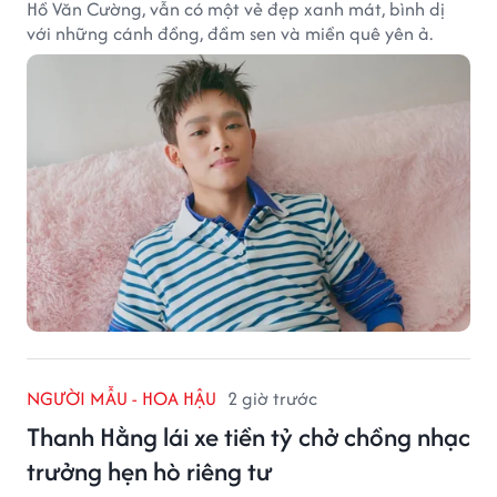
Hồ Văn Cường, vẫn có một vẻ đẹp xanh mát, bình dị
với những cánh đồng, đầm sen và miền quê yên ả.
NGƯỜI MẪU - HOA HẬU
2 giờ trước
Thanh Hằng lái xe tiền tỷ chở chồng nhạc
trưởng hẹn hò riêng tư