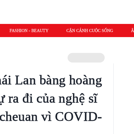
FASHION - BEAUTY
CẬN CẢNH CUỘC SỐNG
Â
Thái Lan bàng hoàng
ự ra đi của nghệ sĩ
cheuan vì COVID-