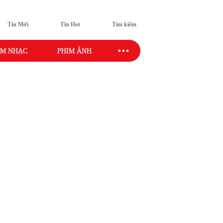
Tin Mới
Tin Hot
Tìm kiếm
M NHẠC
PHIM ẢNH
SAO SPORT