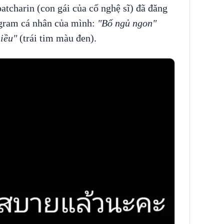
atcharin (con gái của cố nghệ sĩ) đã đăng
agram cá nhân của mình:
"Bố ngủ ngon"
hiều"
(trái tim màu đen).