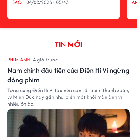
SAO
04/08/2026 - 05:43
Â
TIN MỚI
PHIM ẢNH
4 giờ trước
Nam chính đầu tiên của Điền Hi Vi ngừng
đóng phim
Từng cùng Điền Hi Vi tạo nên cơn sốt phim thanh xuân,
Lý Minh Đức nay gần như biến mất khỏi màn ảnh vì
nhiều ồn ào.