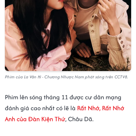
Phim của La Vân Hi - Chương Nhược Nam phát sóng trên CCTV8.
Phim lên sóng tháng 11 được cư dân mạng
đánh giá cao nhất có lẽ là
Rất Nhớ, Rất Nhớ
Anh
của Đàn Kiện Thứ
, Châu Dã.