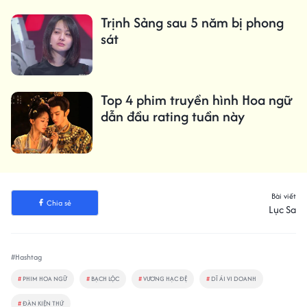
Trịnh Sảng sau 5 năm bị phong
sát
Top 4 phim truyền hình Hoa ngữ
dẫn đầu rating tuần này
Bài viết
Chia sẻ
Lục Sa
#Hashtag
#
PHIM HOA NGỮ
#
BẠCH LỘC
#
VƯƠNG HẠC ĐỆ
#
DĨ ÁI VI DOANH
#
ĐÀN KIỆN THỨ