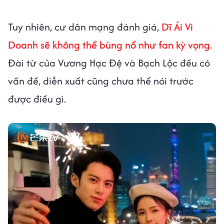
Tuy nhiên, cư dân mạng đánh giá,
Dĩ Ái Vi
Doanh
sẽ không thể bùng nổ như fan kỳ vọng
.
Đài từ của Vương Hạc Đệ và Bạch Lộc đều có
vấn đề, diễn xuất cũng chưa thể nói trước
được điều gì.