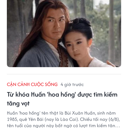
CẬN CẢNH CUỘC SỐNG
4 giờ trước
Từ khóa Huấn 'hoa hồng' được tìm kiếm
tăng vọt
Huấn 'hoa hồng' tên thật là Bùi Xuân Huấn, sinh năm
1985, quê Yên Bái (nay là Lào Cai). Chiều tối nay (6/8),
tên tuổi của người này bất ngờ có lượt tìm kiếm tăng