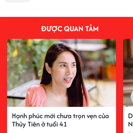
ĐƯỢC QUAN TÂM
Hạnh phúc mới chưa trọn vẹn của
D
Thủy Tiên ở tuổi 41
N