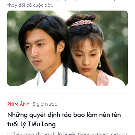
thay đổi cả cuộc đời.
PHIM ẢNH
5 giờ trước
Những quyết định táo bạo làm nên tên
tuổi Lý Tiểu Long
Lý Tiểu Long không chỉ là huyền thoại võ thuật, mà còn