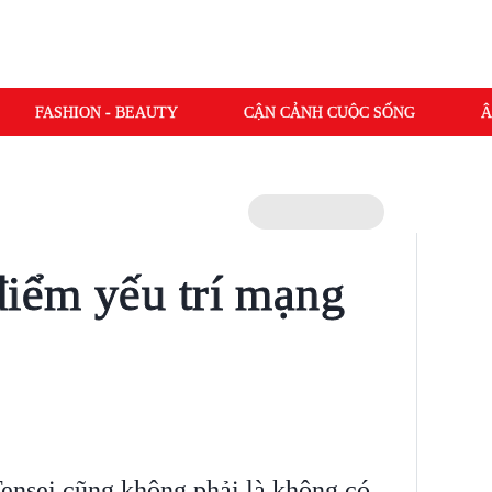
FASHION - BEAUTY
CẬN CẢNH CUỘC SỐNG
Â
điểm yếu trí mạng
ensei cũng không phải là không có