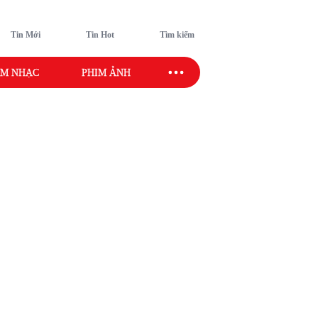
Tin Mới
Tin Hot
Tìm kiếm
M NHẠC
PHIM ẢNH
SAO SPORT