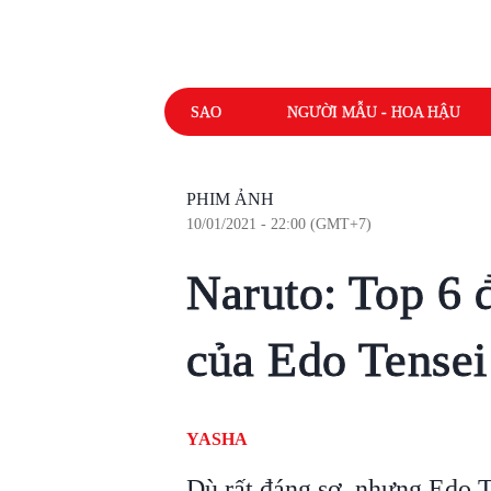
SAO
NGƯỜI MẪU - HOA HẬU
PHIM ẢNH
10/01/2021 - 22:00 (GMT+7)
Naruto: Top 6 
của Edo Tensei
YASHA
Dù rất đáng sợ, nhưng Edo T