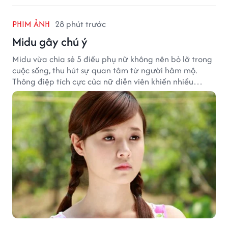
PHIM ẢNH
28 phút trước
Midu gây chú ý
Midu vừa chia sẻ 5 điều phụ nữ không nên bỏ lỡ trong
cuộc sống, thu hút sự quan tâm từ người hâm mộ.
Thông điệp tích cực của nữ diễn viên khiến nhiều
người đồng cảm khi nhìn lại hành trình sự nghiệp và
hạnh phúc hiện tại của cô.