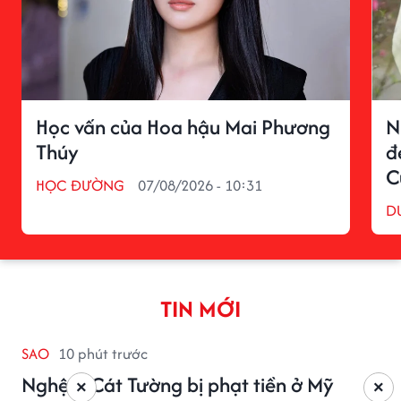
Học vấn của Hoa hậu Mai Phương
N
Thúy
đ
C
HỌC ĐƯỜNG
07/08/2026 - 10:31
D
TIN MỚI
SAO
10 phút trước
Nghệ sĩ Cát Tường bị phạt tiền ở Mỹ
×
×