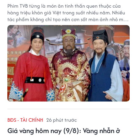
Phim TVB từng là món ăn tinh thần quen thuộc của
hàng triệu khán giả Việt trong suốt nhiều năm. Nhiều
tác phẩm không chỉ tạo nên cơn sốt màn ảnh nhỏ mà
còn trở thành ký ức khó quên của cả một thế hệ.
BĐS - TÀI CHÍNH
26 phút trước
Giá vàng hôm nay (9/8): Vàng nhẫn ở