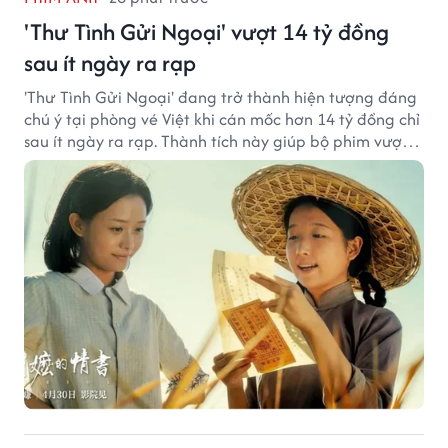
'Thư Tình Gửi Ngoại' vượt 14 tỷ đồng
sau ít ngày ra rạp
'Thư Tình Gửi Ngoại' đang trở thành hiện tượng đáng
chú ý tại phòng vé Việt khi cán mốc hơn 14 tỷ đồng chỉ
sau ít ngày ra rạp. Thành tích này giúp bộ phim vượt
kỳ vọng ban đầu và duy trì sức hút giữa cuộc cạnh
tranh của nhiều tác phẩm lớn.