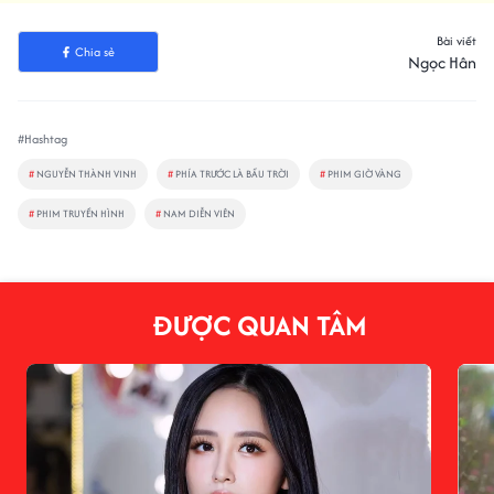
Bài viết
Chia sẻ
Ngọc Hân
#Hashtag
#
NGUYỄN THÀNH VINH
#
PHÍA TRƯỚC LÀ BẦU TRỜI
#
PHIM GIỜ VÀNG
#
PHIM TRUYỀN HÌNH
#
NAM DIỄN VIÊN
ĐƯỢC QUAN TÂM