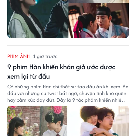
PHIM ẢNH
1 giờ trước
9 phim Hàn khiến khán giả ước được
xem lại từ đầu
Có những phim Hàn chỉ thật sự tạo dấu ấn khi xem lần
đầu với những cú twist bất ngờ, chuyện tình khó quên
hay cảm xúc day dứt. Đây là 9 tác phẩm khiến nhiều
khán giả ước có thể trải nghiệm lại từ đầu.