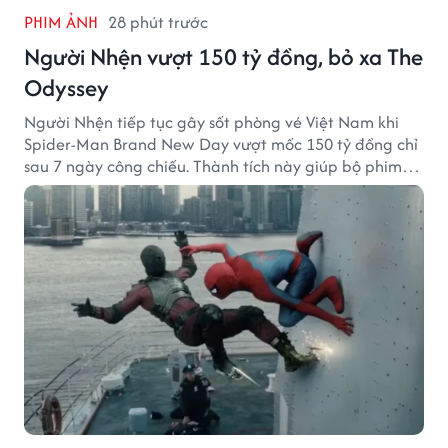
PHIM ẢNH
28 phút trước
Người Nhện vượt 150 tỷ đồng, bỏ xa The
Odyssey
Người Nhện tiếp tục gây sốt phòng vé Việt Nam khi
Spider-Man Brand New Day vượt mốc 150 tỷ đồng chỉ
sau 7 ngày công chiếu. Thành tích này giúp bộ phim
của Tom Holland tạo khoảng cách đáng kể với The
Odyssey trên đường đua doanh thu.