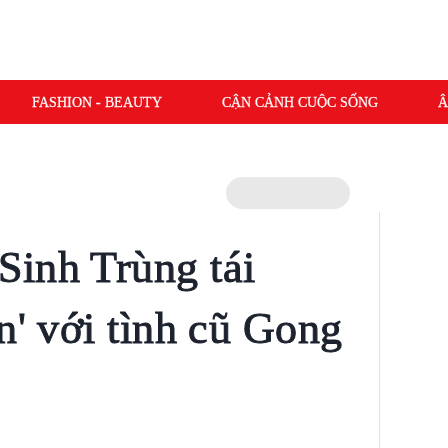
FASHION - BEAUTY
CẬN CẢNH CUỘC SỐNG
Â
inh Trùng tái
n' với tình cũ Gong