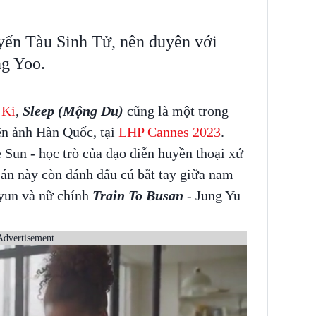
yến Tàu Sinh Tử, nên duyên với
g Yoo.
 Ki
,
Sleep (Mộng Du)
cũng là một trong
ện ảnh Hàn Quốc, tại
LHP Cannes 2023
.
Sun - học trò của đạo diễn huyền thoại xứ
 án này còn đánh dấu cú bắt tay giữa nam
yun và nữ chính
Train To Busan
- Jung Yu
Advertisement