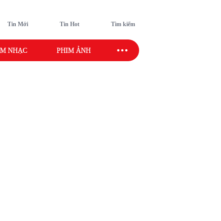
Tin Mới
Tin Hot
Tìm kiếm
M NHẠC
PHIM ẢNH
SAO SPORT