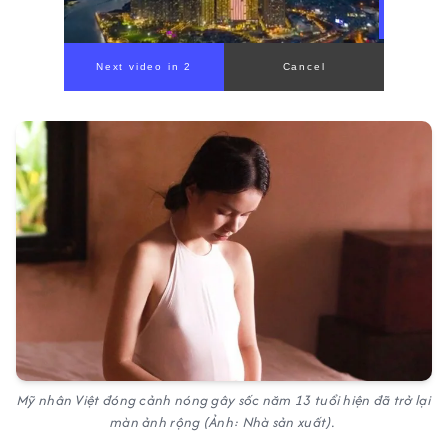
Mỹ nhân Việt đóng cảnh nóng gây sốc năm 13 tuổi hiện đã trở lại
màn ảnh rộng (Ảnh: Nhà sản xuất).