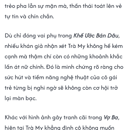
trẻo pha lẫn sự mặn mà, thần thái toát lên vẻ
tự tin và chín chắn.
Dù chỉ đóng vai phụ trong
Khế Ước Bán Dâu
,
nhiều khán giả nhận xét Trà My không hề kém
cạnh mà thậm chí còn có những khoảnh khắc
lấn át nữ chính. Đó là minh chứng rõ ràng cho
sức hút và tiềm năng nghệ thuật của cô gái
trẻ từng bị nghi ngờ sẽ không còn cơ hội trở
lại màn bạc.
Khác với hình ảnh gây tranh cãi trong
Vợ Ba
,
hiện tại Trà My khẳng định cô không muốn