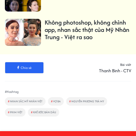
Không photoshop, không chỉnh
app, nhan sắc thật của Mỹ Nhân
Trung - Việt ra sao
Bài viết
Chia sẻ
Thanh Bình - CTV
#Hashtag
#
NHAN SẮC MỸ NHÂN VIỆT
#
VỢ BA
#
NGUYỄN PHƯƠNG TRÀ MY
#
PHIM VIỆT
#
KHẾ ƯỚC BÁN DÂU