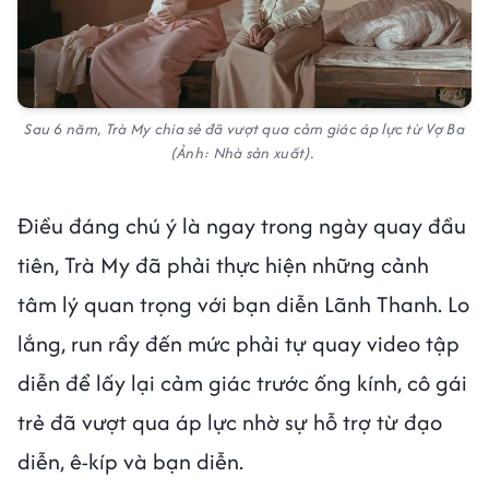
Sau 6 năm, Trà My chia sẻ đã vượt qua cảm giác áp lực từ Vợ Ba
(Ảnh: Nhà sản xuất).
Điều đáng chú ý là ngay trong ngày quay đầu
tiên, Trà My đã phải thực hiện những cảnh
tâm lý quan trọng với bạn diễn Lãnh Thanh. Lo
lắng, run rẩy đến mức phải tự quay video tập
diễn để lấy lại cảm giác trước ống kính, cô gái
trẻ đã vượt qua áp lực nhờ sự hỗ trợ từ đạo
diễn, ê-kíp và bạn diễn.