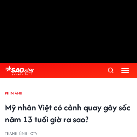
PHIM ẢNH
Mỹ nhân Việt có cảnh quay gây sốc
năm 13 tuổi giờ ra sao?
THANH BÌNH - CTV