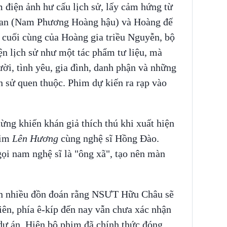
m điện ảnh hư cấu lịch sử, lấy cảm hứng từ
Lan (Nam Phương Hoàng hậu) và Hoàng đế
cuối cùng của Hoàng gia triều Nguyễn, bộ
n lịch sử như một tác phẩm tư liệu, mà
ời, tình yêu, gia đình, danh phận và những
ch sử quen thuộc. Phim dự kiến ra rạp vào
g khiến khán giả thích thú khi xuất hiện
him
Lên Hương
cùng nghệ sĩ Hồng Đào.
ọi nam nghệ sĩ là "ông xã", tạo nên màn
ên nhiều đồn đoán rằng NSƯT Hữu Châu sẽ
iên, phía ê-kíp đến nay vẫn chưa xác nhận
g dự án. Hiện bộ phim đã chính thức đóng