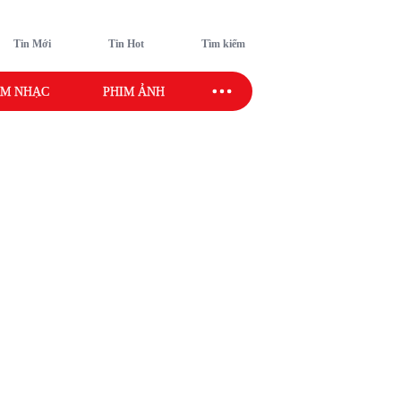
Tin Mới
Tin Hot
Tìm kiếm
M NHẠC
PHIM ẢNH
SAO SPORT