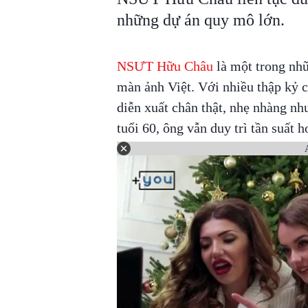
những dự án quy mô lớn.
NSƯT Hữu Châu
là một trong nh
màn ảnh Việt. Với nhiều thập kỷ c
diễn xuất chân thật, nhẹ nhàng n
tuổi 60, ông vẫn duy trì tần suất h