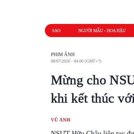
SAO
NGƯỜI MẪU - HOA HẬU
PHIM ẢNH
08/07/2026 - 04:00 (GMT+7)
Mừng cho NSƯ
khi kết thúc v
VŨ ÁNH
NSƯT Hữu Châu liên tục đư