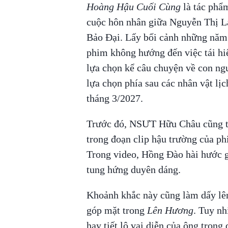
Hoàng Hậu Cuối Cùng
là tác phẩ
cuộc hôn nhân giữa Nguyễn Thị 
Bảo Đại. Lấy bối cảnh những năm 
phim không hướng đến việc tái hiệ
lựa chọn kể câu chuyện về con ngư
lựa chọn phía sau các nhân vật lị
tháng 3/2027.
Trước đó, NSƯT Hữu Châu cũng từn
trong đoạn clip hậu trường của p
Trong video, Hồng Đào hài hước g
tung hứng duyên dáng.
Khoảnh khắc này cũng làm dấy l
góp mặt trong
Lên Hương
. Tuy nh
hay tiết lộ vai diễn của ông tron