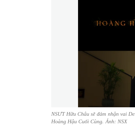
NSƯT Hữu Châu sẽ đảm nhận vai Den
Hoàng Hậu Cuối Cùng. Ảnh: NSX