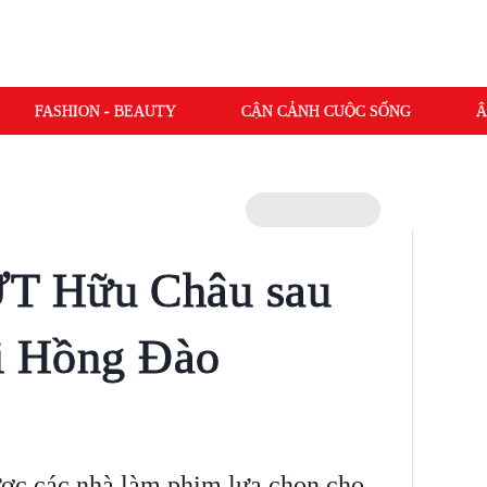
FASHION - BEAUTY
CẬN CẢNH CUỘC SỐNG
Â
T Hữu Châu sau
ới Hồng Đào
ợc các nhà làm phim lựa chọn cho