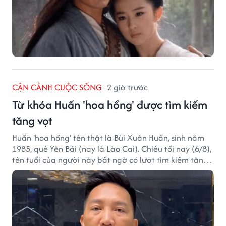
CẬN CẢNH CUỘC SỐNG
2 giờ trước
Từ khóa Huấn 'hoa hồng' được tìm kiếm
tăng vọt
Huấn 'hoa hồng' tên thật là Bùi Xuân Huấn, sinh năm
1985, quê Yên Bái (nay là Lào Cai). Chiều tối nay (6/8),
tên tuổi của người này bất ngờ có lượt tìm kiếm tăng
vọt.