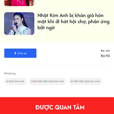
Nhật Kim Anh bị khán giả hôn
mặt khi đi hát hội chợ, phản ứng
bất ngờ
Bài viết
Chia sẻ
Bá Hổ
#Hashtag
#
NHẬT KIM ANH
#
NỮ DIỄN VIÊN NHẬT KIM ANH
#
DIỄN VIÊN NHẬT KIM ANH
ĐƯỢC QUAN TÂM