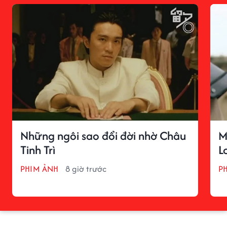
Những ngôi sao đổi đời nhờ Châu
M
Tinh Trì
L
PHIM ẢNH
8 giờ trước
P