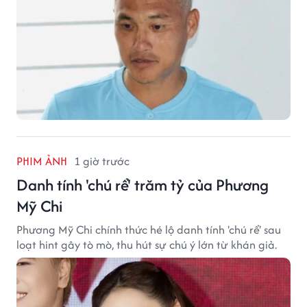
PHIM ẢNH
1 giờ trước
Danh tính 'chú rể' trăm tỷ của Phương
Mỹ Chi
Phương Mỹ Chi chính thức hé lộ danh tính 'chú rể' sau
loạt hint gây tò mò, thu hút sự chú ý lớn từ khán giả.