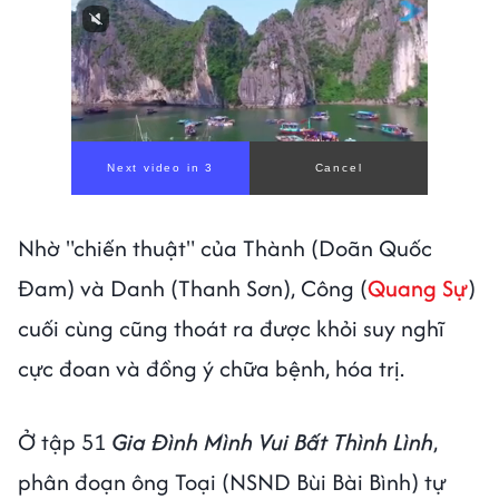
Next video in 1
Cancel
Nhờ "chiến thuật" của Thành (Doãn Quốc
Đam) và Danh (Thanh Sơn), Công (
Quang Sự
)
cuối cùng cũng thoát ra được khỏi suy nghĩ
cực đoan và đồng ý chữa bệnh, hóa trị.
Ở tập 51
Gia Đình Mình Vui Bất Thình Lình
,
phân đoạn ông Toại (NSND Bùi Bài Bình) tự