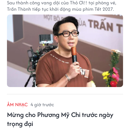
Sau thành công vang dội của Thỏ Ơi!! tại phòng vé,
Trấn Thành tiếp tục khởi động mùa phim Tết 2027.
ÂM NHẠC
4 giờ trước
Mừng cho Phương Mỹ Chi trước ngày
trọng đại