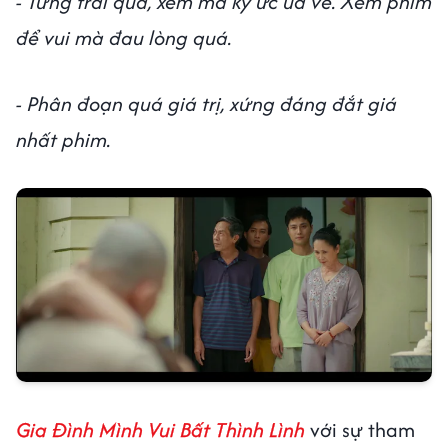
- Từng trải qua, xem mà ký ức ùa về. Xem phim
để vui mà đau lòng quá.
- Phân đoạn quá giá trị, xứng đáng đắt giá
nhất phim.
Gia Đình Mình Vui Bất Thình Lình
với sự tham