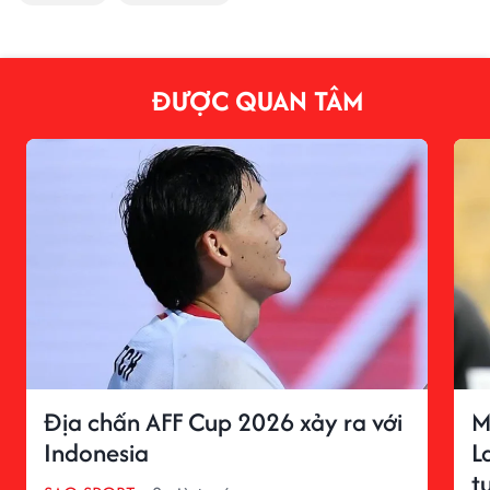
ĐƯỢC QUAN TÂM
Địa chấn AFF Cup 2026 xảy ra với
M
Indonesia
L
t