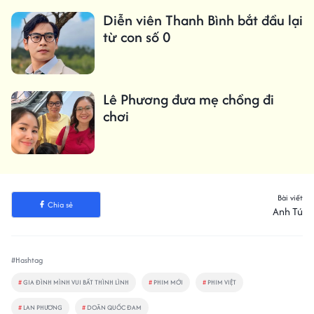
Diễn viên Thanh Bình bắt đầu lại
từ con số 0
Lê Phương đưa mẹ chồng đi
chơi
Bài viết
Chia sẻ
Anh Tú
#Hashtag
#
GIA ĐÌNH MÌNH VUI BẤT THÌNH LÌNH
#
PHIM MỚI
#
PHIM VIỆT
#
LAN PHƯƠNG
#
DOÃN QUỐC ĐAM