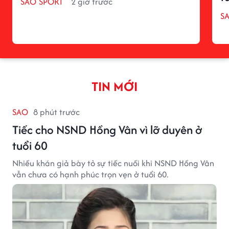
SAO SPORT
2 giờ trước
S
TIN MỚI
SAO
8 phút trước
Tiếc cho NSND Hồng Vân vì lỡ duyên ở
tuổi 60
Nhiều khán giả bày tỏ sự tiếc nuối khi NSND Hồng Vân
vẫn chưa có hạnh phúc trọn vẹn ở tuổi 60.