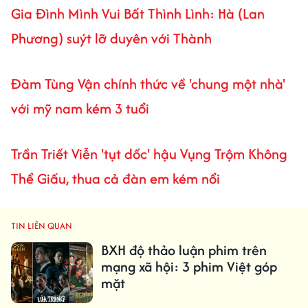
Gia Đình Mình Vui Bất Thình Lình: Hà (Lan
Phương) suýt lỡ duyên với Thành
Đàm Tùng Vận chính thức về 'chung một nhà'
với mỹ nam kém 3 tuổi
Trần Triết Viễn 'tụt dốc' hậu Vụng Trộm Không
Thể Giấu, thua cả đàn em kém nổi
TIN LIÊN QUAN
BXH độ thảo luận phim trên
mạng xã hội: 3 phim Việt góp
mặt