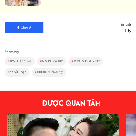
Bài viết
Chia sẻ
Lily
#Hashtag
#
HOAN LẠC TỤNG
#
MỘNG HOA LỤC
#
30 CHƯA PHẢI LÀ HẾT
#
20 BẤT HOẶC
#
LƯU KIM TUẾ NGUYỆT
ĐƯỢC QUAN TÂM