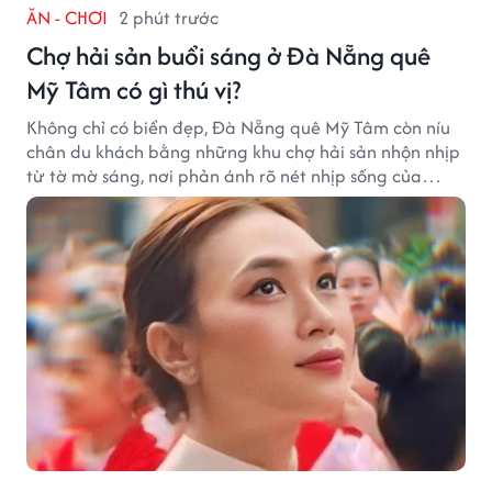
ĂN - CHƠI
2 phút trước
Chợ hải sản buổi sáng ở Đà Nẵng quê
Mỹ Tâm có gì thú vị?
Không chỉ có biển đẹp, Đà Nẵng quê Mỹ Tâm còn níu
chân du khách bằng những khu chợ hải sản nhộn nhịp
từ tờ mờ sáng, nơi phản ánh rõ nét nhịp sống của
thành phố biển.