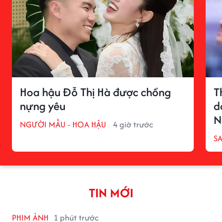
Hoa hậu Đỗ Thị Hà được chồng
T
nựng yêu
d
N
NGƯỜI MẪU - HOA HẬU
4 giờ trước
S
TIN MỚI
PHIM ẢNH
1 phút trước