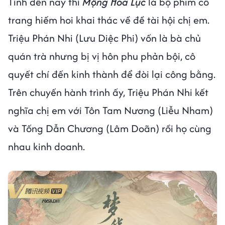
Tính đến nay thì
Mộng Hoa Lục
là bộ phim cổ
trang hiếm hoi khai thác về đề tài hội chị em.
Triệu Phán Nhi (Lưu Diệc Phi) vốn là bà chủ
quán trà nhưng bị vị hôn phu phản bội, cô
quyết chí đến kinh thành để đòi lại công bằng.
Trên chuyến hành trình ấy, Triệu Phán Nhi kết
nghĩa chị em với Tôn Tam Nương (Liễu Nham)
và Tống Dẫn Chương (Lâm Doãn) rồi họ cùng
nhau kinh doanh.