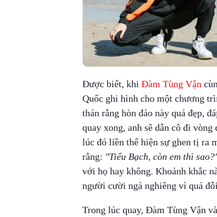
Được biết, khi
Đàm Tùng Vận
cùn
Quốc ghi hình cho một chương trì
thán rằng hòn đảo này quá đẹp, đá
quay xong, anh sẽ dẫn cô đi vòng
lúc đó liền thể hiện sự ghen tị r
rằng:
"Tiểu Bạch, còn em thì sao?
với họ hay không. Khoảnh khắc n
người cười ngả nghiêng vì quá đỗ
Trong lúc quay, Đàm Tùng Vận v