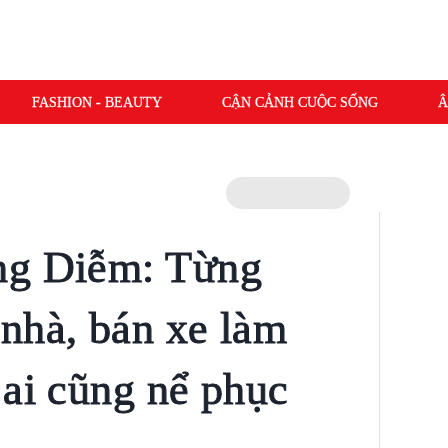
FASHION - BEAUTY
CẬN CẢNH CUỘC SỐNG
Â
ng Diễm: Từng
nhà, bán xe làm
 ai cũng nể phục