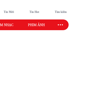
Tin Mới
Tin Hot
Tìm kiếm
M NHẠC
PHIM ẢNH
SAO SPORT