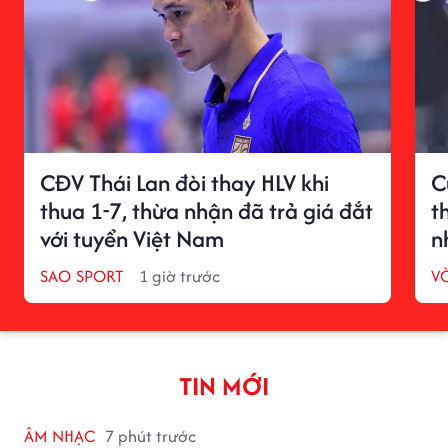
CĐV Thái Lan đòi thay HLV khi
C
thua 1-7, thừa nhận đã trả giá đắt
t
với tuyển Việt Nam
n
SAO SPORT
1 giờ trước
V
TIN MỚI
ÂM NHẠC
7 phút trước