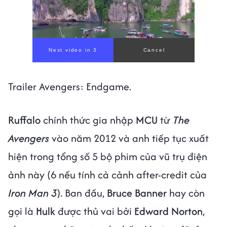
Trailer Avengers: Endgame.
Ruffalo
chính thức gia nhập
MCU
từ
The
Avengers
vào năm 2012 và anh tiếp tục xuất
hiện trong tổng số 5 bộ phim của vũ trụ điện
ảnh này (6 nếu tính cả cảnh after-credit của
Iron Man 3
). Ban đầu,
Bruce Banner
hay còn
gọi là
Hulk
được thủ vai bởi
Edward Norton
,