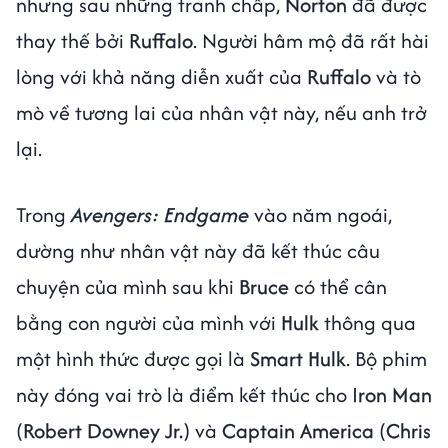
nhưng sau những tranh chấp,
Norton
đã được
thay thế bởi
Ruffalo
. Người hâm mộ đã rất hài
lòng với khả năng diễn xuất của
Ruffalo
và tò
mò về tương lai của nhân vật này, nếu anh trở
lại.
Trong
Avengers: Endgame
vào năm ngoái,
dường như nhân vật này đã kết thúc câu
chuyện của mình sau khi
Bruce
có thể cân
bằng con người của mình với
Hulk
thông qua
một hình thức được gọi là
Smart Hulk
. Bộ phim
này đóng vai trò là điểm kết thúc cho
Iron Man
(
Robert Downey Jr.
) và
Captain America
(
Chris