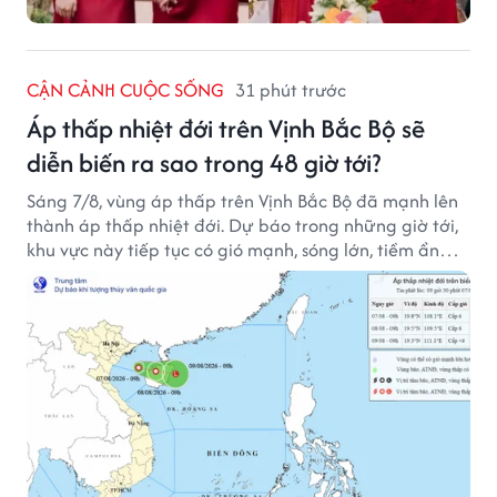
CẬN CẢNH CUỘC SỐNG
31 phút trước
Áp thấp nhiệt đới trên Vịnh Bắc Bộ sẽ
diễn biến ra sao trong 48 giờ tới?
Sáng 7/8, vùng áp thấp trên Vịnh Bắc Bộ đã mạnh lên
thành áp thấp nhiệt đới. Dự báo trong những giờ tới,
khu vực này tiếp tục có gió mạnh, sóng lớn, tiềm ẩn
nhiều nguy cơ đối với hoạt động của tàu thuyền trên
biển.