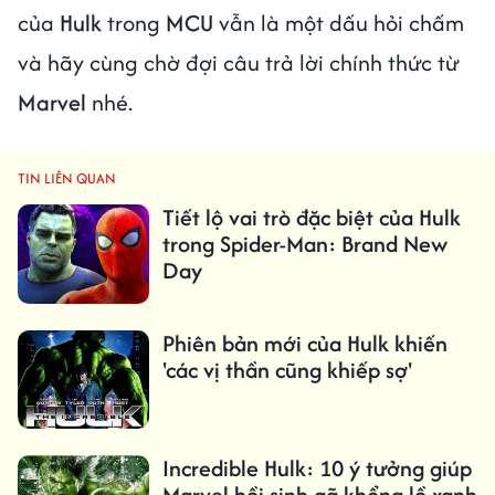
của
Hulk
trong
MCU
vẫn là một dấu hỏi chấm
và hãy cùng chờ đợi câu trả lời chính thức từ
Marvel
nhé.
TIN LIÊN QUAN
Tiết lộ vai trò đặc biệt của Hulk
trong Spider-Man: Brand New
Day
Phiên bản mới của Hulk khiến
'các vị thần cũng khiếp sợ'
Incredible Hulk: 10 ý tưởng giúp
Marvel hồi sinh gã khổng lồ xanh