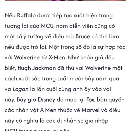
Nếu
Ruffalo
được tiếp tục xuất hiện trong
tương lai của
MCU
, nam diễn viên cũng có
một số ý tưởng về điều mà
Bruce
có thể làm
nếu được trở lại. Một trong số đò là sự hợp tác
với
Wolverine
từ
X-Men
. Như khán giả đều
biết,
Hugh Jackman
đã thủ vai
Wolverine
một
cách xuất sắc trong suốt mười bảy năm qua
và
Logan
là lần cuối cùng anh ấy vào vai
này. Bây giờ
Disney
đã mua lại
Fox
, bản quyền
các nhân vật
X-Men
thuộc về
Marvel
và điều
này có nghĩa là các dị nhân ​​sẽ gia nhập
MCU
trong tương lai gần.