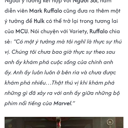
Ngoài ý tưởng kết hợp với
Người Sói
, nam
diễn viên
Mark Ruffalo
cũng đưa ra thêm một
ý tưởng để
Hulk
có thể trở lại trong tương lai
của
MCU
. Nói chuyện với Variety,
Ruffalo
chia
sẻ:
“Có một ý tưởng mà tôi nghĩ là thực sự thú
vị. Chúng tôi chưa bao giờ thực sự theo sau
anh ấy khám phá cuộc sống của chính anh
ấy. Anh ấy luôn luôn ở bên rìa và chưa được
khám phá nhiều…Thật thú vị khi khám phá
những gì đã xảy ra với anh ấy giữa những bộ
phim nổi tiếng của
Marvel
.”