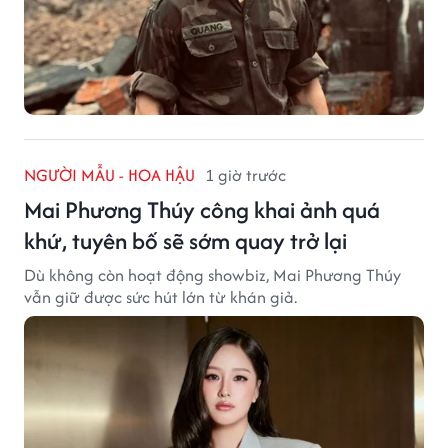
NGƯỜI MẪU - HOA HẬU
1 giờ trước
Mai Phương Thúy công khai ảnh quá
khứ, tuyên bố sẽ sớm quay trở lại
Dù không còn hoạt động showbiz, Mai Phương Thúy
vẫn giữ được sức hút lớn từ khán giả.