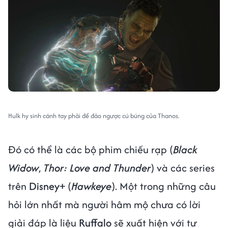
Hulk hy sinh cánh tay phải để đảo ngược cú búng của Thanos.
Đó có thể là các bộ phim chiếu rạp (
Black
Widow
,
Thor: Love and Thunder
) và các series
trên
Disney+
(
Hawkeye
). Một trong những câu
hỏi lớn nhất mà người hâm mộ chưa có lời
giải đáp là liệu
Ruffalo
sẽ xuất hiện với tư