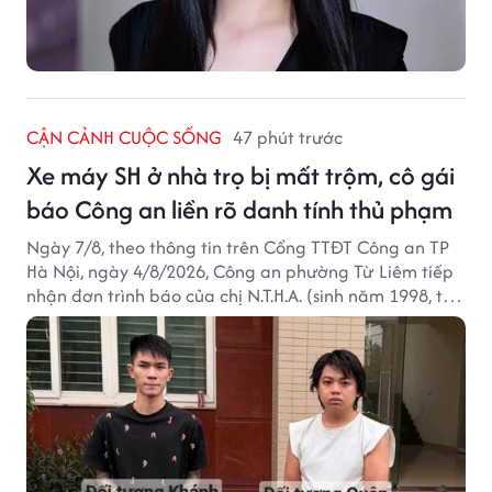
CẬN CẢNH CUỘC SỐNG
47 phút trước
Xe máy SH ở nhà trọ bị mất trộm, cô gái
báo Công an liền rõ danh tính thủ phạm
Ngày 7/8, theo thông tin trên Cổng TTĐT Công an TP
Hà Nội, ngày 4/8/2026, Công an phường Từ Liêm tiếp
nhận đơn trình báo của chị N.T.H.A. (sinh năm 1998, trú
tại phường Từ Liêm) về việc bị kẻ gian lấy trộm chiếc
xe mô tô Honda SH 125i, tại khu nhà trọ nơi đang sinh
sống.