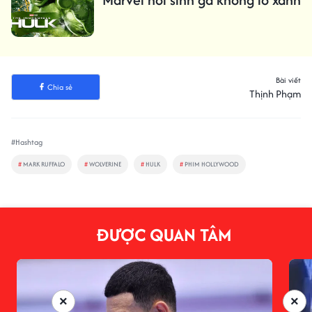
Bài viết
Chia sẻ
Thịnh Phạm
#Hashtag
#
MARK RUFFALO
#
WOLVERINE
#
HULK
#
PHIM HOLLYWOOD
ĐƯỢC QUAN TÂM
×
×