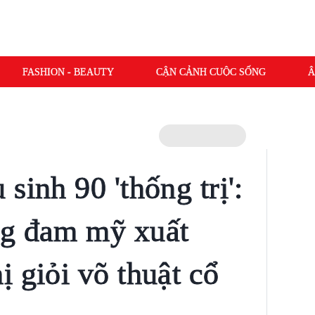
FASHION - BEAUTY
CẬN CẢNH CUỘC SỐNG
Â
sinh 90 'thống trị':
ng đam mỹ xuất
 giỏi võ thuật cổ