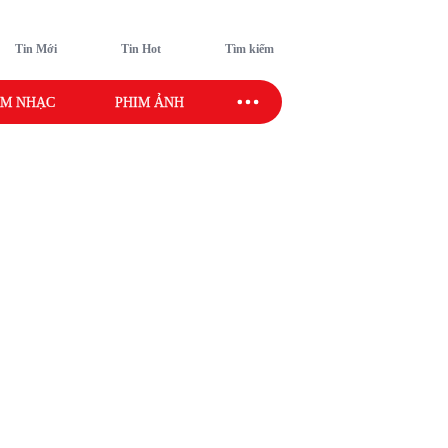
Tin Mới
Tin Hot
Tìm kiếm
M NHẠC
PHIM ẢNH
SAO SPORT