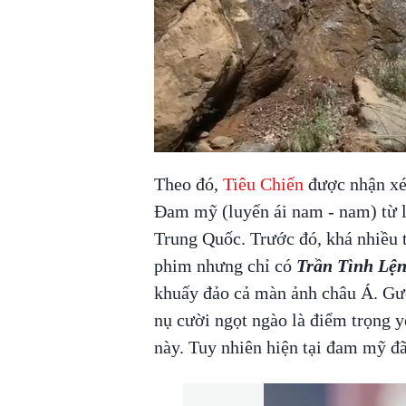
Theo đó,
Tiêu Chiến
được nhận xét
Đam mỹ (luyến ái nam - nam) từ lâ
Trung Quốc. Trước đó, khá nhiều t
phim nhưng chỉ có
Trần Tình Lệ
khuấy đảo cả màn ảnh châu Á. Gươ
nụ cười ngọt ngào là điểm trọng 
này. Tuy nhiên hiện tại đam mỹ đ