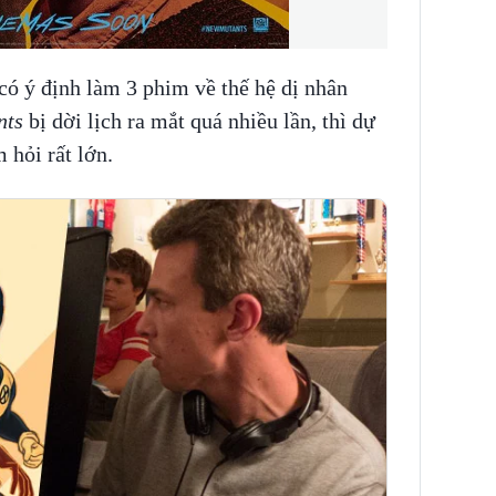
có ý định làm 3 phim về thế hệ dị nhân
nts
bị dời lịch ra mắt quá nhiều lần, thì dự
 hỏi rất lớn.