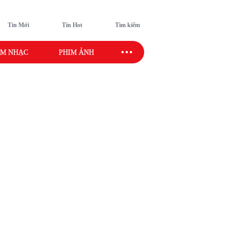
Tin Mới
Tin Hot
Tìm kiếm
M NHẠC
PHIM ẢNH
SAO SPORT