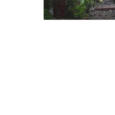
00:00
/
01:05
TRUVID NEW STU