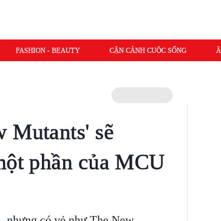
FASHION - BEAUTY
CẬN CẢNH CUỘC SỐNG
Â
 Mutants' sẽ
 một phần của MCU
ra, nhưng có vẻ như The New