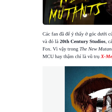
Các fan đã để ý thấy ở góc dưới c
và đó là
20th Century Studios
, c
Fox. Vì vậy trong
The New Mutan
MCU hay thậm chí là vũ trụ
X-M