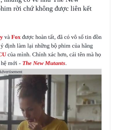
phim rời chứ không được liên kết
ey
và
Fox
được hoàn tất, đã có vô số tin đồn
ý định làm lại những bộ phim của hãng
CU
của mình. Chính xác hơn, cái tên mà họ
ế hệ mới -
The New Mutants
.
Advertisement