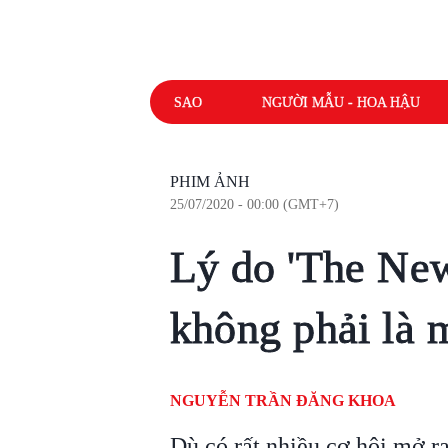
SAO
NGƯỜI MẪU - HOA HẬU
PHIM ẢNH
25/07/2020 - 00:00 (GMT+7)
Lý do 'The New
không phải là
NGUYỄN TRẦN ĐĂNG KHOA
Dù có rất nhiều cơ hội mở 