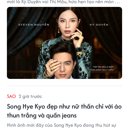
mới là Kỳ Duyên vai Thị Mầu, hứa hẹn tạo nên màn kết
hợp nhiều bất ngờ.
SAO
2 giờ trước
Song Hye Kyo đẹp như nữ thần chỉ với áo
thun trắng và quần jeans
Hình ảnh mới đây của Song Hye Kyo đang thu hút sự