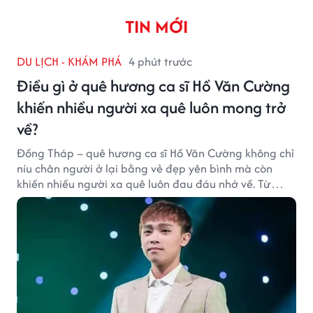
TIN MỚI
DU LỊCH - KHÁM PHÁ
4 phút trước
Điều gì ở quê hương ca sĩ Hồ Văn Cường
khiến nhiều người xa quê luôn mong trở
về?
Đồng Tháp – quê hương ca sĩ Hồ Văn Cường không chỉ
níu chân người ở lại bằng vẻ đẹp yên bình mà còn
khiến nhiều người xa quê luôn đau đáu nhớ về. Từ
cảnh sắc, ẩm thực đến tình người mộc mạc, tất cả tạo
nên sức hút rất riêng của vùng đất sen hồng.