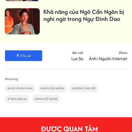
Khả năng của Ngô Cẩn Ngôn bị
nghi ngờ trong Ngự Đình Dao
Bài viết
Photo
Chia sẻ
Lục Sa
Ảnh: Nguồn Internet
#Hashtag
#
MẶC VŨ VÂN GIAN
#
NGÔ CẨN NGÔN
#
VƯƠNG TINH VIỆT
#
TRAN KIEU AN
#
PHIM CỔ TRANG
ĐƯỢC QUAN TÂM