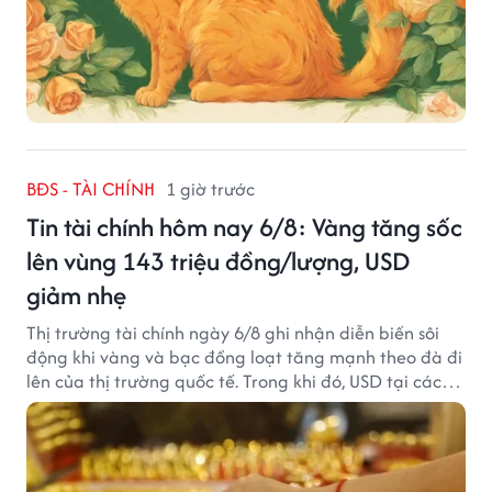
BĐS - TÀI CHÍNH
1 giờ trước
Tin tài chính hôm nay 6/8: Vàng tăng sốc
lên vùng 143 triệu đồng/lượng, USD
giảm nhẹ
Thị trường tài chính ngày 6/8 ghi nhận diễn biến sôi
động khi vàng và bạc đồng loạt tăng mạnh theo đà đi
lên của thị trường quốc tế. Trong khi đó, USD tại các
ngân hàng tiếp tục hạ nhiệt dù tỷ giá trung tâm lập
đỉnh mới.