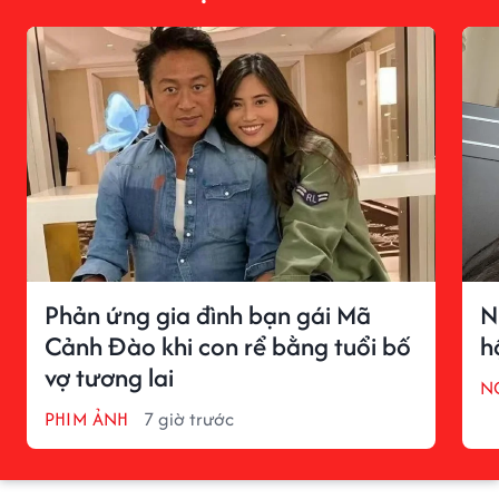
Phản ứng gia đình bạn gái Mã
N
Cảnh Đào khi con rể bằng tuổi bố
h
vợ tương lai
N
PHIM ẢNH
7 giờ trước