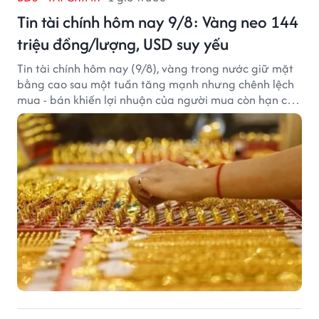
Tin tài chính hôm nay 9/8: Vàng neo 144
triệu đồng/lượng, USD suy yếu
Tin tài chính hôm nay (9/8), vàng trong nước giữ mặt
bằng cao sau một tuần tăng mạnh nhưng chênh lệch
mua - bán khiến lợi nhuận của người mua còn hạn chế,
trong khi USD chịu sức ép sau dữ liệu việc làm Mỹ gây
thất vọng.