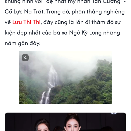
khung hình với “đệ nhất mỹ nhân Tân Cương” -
Cổ Lực Na Trát. Trong đó, phần thắng nghiêng
về
Lưu Thi Thi
, đây cũng là lần đi thảm đỏ sự
kiện đẹp nhất của bà xã Ngô Kỳ Long những
năm gần đây.
Next video in 1
Cancel