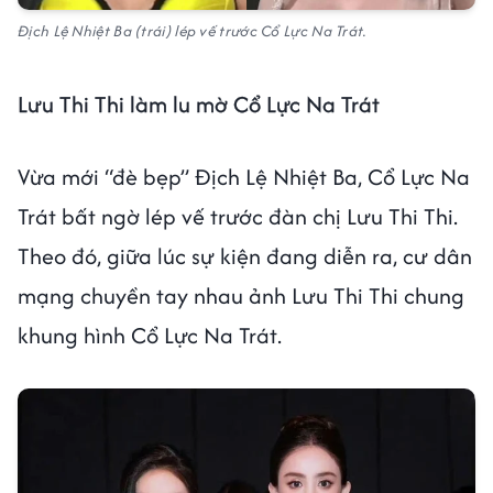
Địch Lệ Nhiệt Ba (trái) lép vế trước Cổ Lực Na Trát.
Lưu Thi Thi làm lu mờ Cổ Lực Na Trát
Vừa mới “đè bẹp” Địch Lệ Nhiệt Ba, Cổ Lực Na
Trát bất ngờ lép vế trước đàn chị Lưu Thi Thi.
Theo đó, giữa lúc sự kiện đang diễn ra, cư dân
mạng chuyền tay nhau ảnh Lưu Thi Thi chung
khung hình Cổ Lực Na Trát.