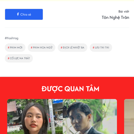
Bài viết
Chia sẻ
Tôn Nghệ Trân
#Hashtag
#
PHIM MỚI
#
PHIM HOA NGỮ
#
ĐỊCH LỆ NHIỆT BA
#
LƯU THI THI
#
CỔ LỰC NA TRÁT
ĐƯỢC QUAN TÂM