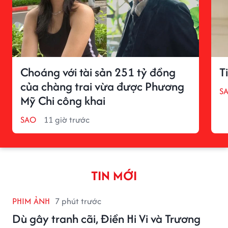
Choáng với tài sản 251 tỷ đồng
T
của chàng trai vừa được Phương
S
Mỹ Chi công khai
SAO
11 giờ trước
TIN MỚI
PHIM ẢNH
7 phút trước
Dù gây tranh cãi, Điền Hi Vi và Trương