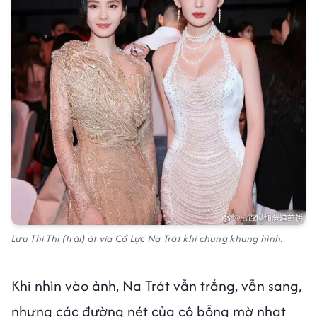
Lưu Thi Thi (trái) át vía Cổ Lực Na Trát khi chung khung hình.
Khi nhìn vào ảnh, Na Trát vẫn trắng, vẫn sang,
nhưng các đường nét của cô bỗng mờ nhạt