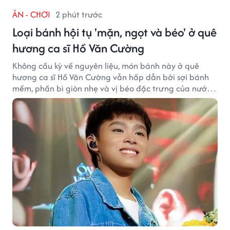
ĂN - CHƠI
2 phút trước
Loại bánh hội tụ 'mặn, ngọt và béo' ở quê
hương ca sĩ Hồ Văn Cường
Không cầu kỳ về nguyên liệu, món bánh này ở quê
hương ca sĩ Hồ Văn Cường vẫn hấp dẫn bởi sợi bánh
mềm, phần bì giòn nhẹ và vị béo đặc trưng của nước
cốt dừa.