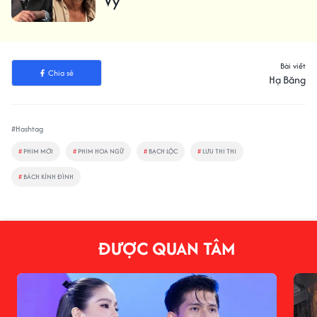
Vỹ
Bài viết
Chia sẻ
Hạ Băng
#Hashtag
#
PHIM MỚI
#
PHIM HOA NGỮ
#
BẠCH LỘC
#
LƯU THI THI
#
BÁCH KÍNH ĐÌNH
ĐƯỢC QUAN TÂM