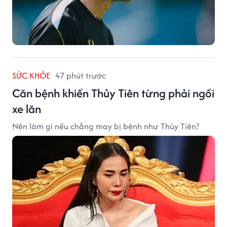
SỨC KHỎE
47 phút trước
Căn bệnh khiến Thủy Tiên từng phải ngồi
xe lăn
Nên làm gì nếu chẳng may bị bệnh như Thủy Tiên?