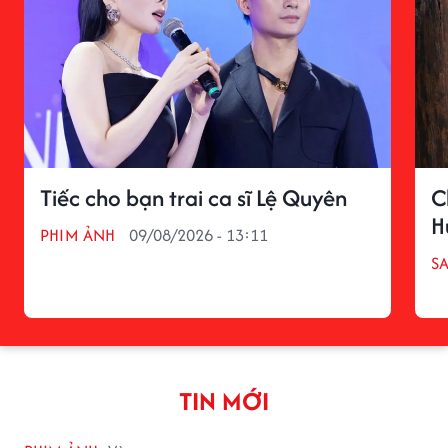
Tiếc cho bạn trai ca sĩ Lệ Quyên
C
H
PHIM ẢNH
09/08/2026 - 13:11
S
TIN MỚI