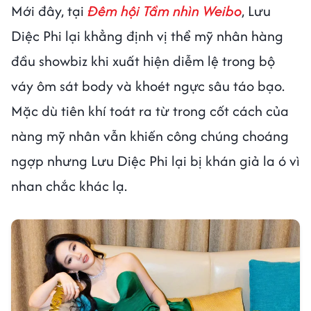
Mới đây, tại
Đêm hội Tầm nhìn Weibo
, Lưu
Diệc Phi lại khẳng định vị thể mỹ nhân hàng
đầu showbiz khi xuất hiện diễm lệ trong bộ
váy ôm sát body và khoét ngực sâu táo bạo.
Mặc dù tiên khí toát ra từ trong cốt cách của
nàng mỹ nhân vẫn khiến công chúng choáng
ngợp nhưng Lưu Diệc Phi lại bị khán giả la ó vì
nhan chắc khác lạ.