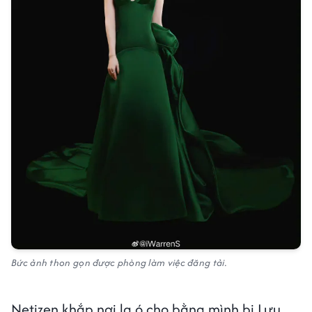
Bức ảnh thon gọn được phòng làm việc đăng tải.
Netizen khắp nơi la ó cho bằng mình bị Lưu