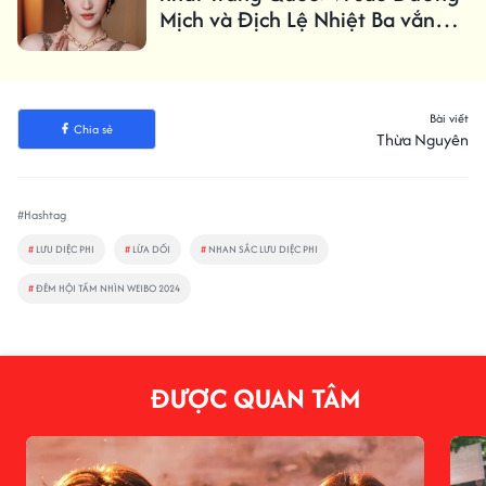
Mịch và Địch Lệ Nhiệt Ba vắng
mặt?
Bài viết
Chia sẻ
Thừa Nguyên
#Hashtag
#
LƯU DIỆC PHI
#
LỪA DỐI
#
NHAN SẮC LƯU DIỆC PHI
#
ĐÊM HỘI TẦM NHÌN WEIBO 2024
ĐƯỢC QUAN TÂM