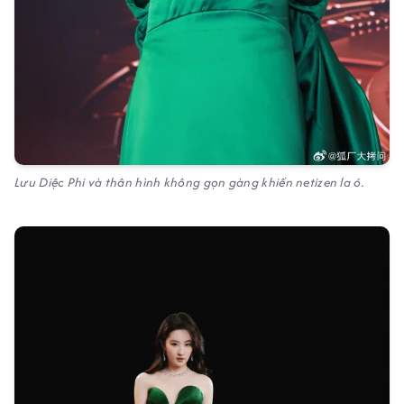
Lưu Diệc Phi và thân hình không gọn gàng khiến netizen la ó.