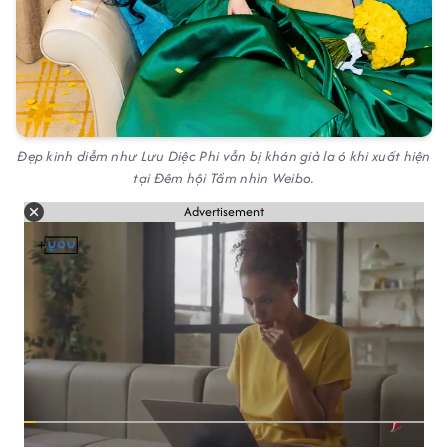
Đẹp kinh diễm như Lưu Diệc Phi vẫn bị khán giả la ó khi xuất hiện
tại Đêm hội Tầm nhìn Weibo.
Advertisement