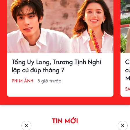
Tống Uy Long, Trương Tịnh Nghi
C
lập cú đúp tháng 7
c
M
PHIM ẢNH
5 giờ trước
S
TIN MỚI
×
×