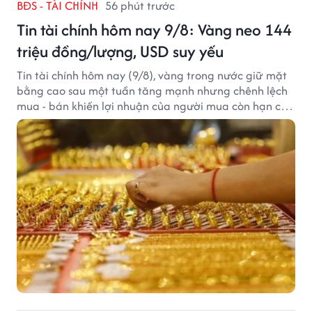
BĐS - TÀI CHÍNH
56 phút trước
Tin tài chính hôm nay 9/8: Vàng neo 144
triệu đồng/lượng, USD suy yếu
Tin tài chính hôm nay (9/8), vàng trong nước giữ mặt
bằng cao sau một tuần tăng mạnh nhưng chênh lệch
mua - bán khiến lợi nhuận của người mua còn hạn chế,
trong khi USD chịu sức ép sau dữ liệu việc làm Mỹ gây
thất vọng.