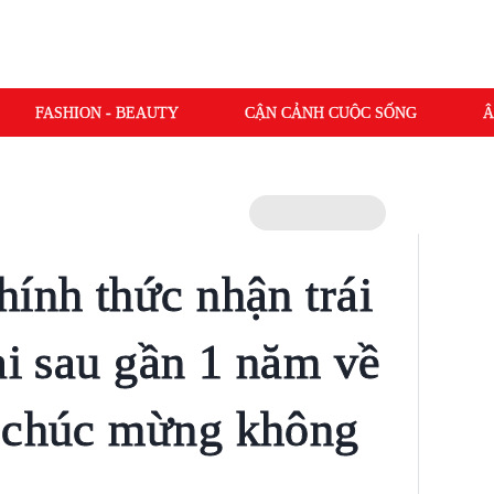
FASHION - BEAUTY
CẬN CẢNH CUỘC SỐNG
Â
hính thức nhận trái
ai sau gần 1 năm về
n chúc mừng không