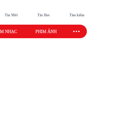
Tin Mới
Tin Hot
Tìm kiếm
M NHẠC
PHIM ẢNH
SAO SPORT