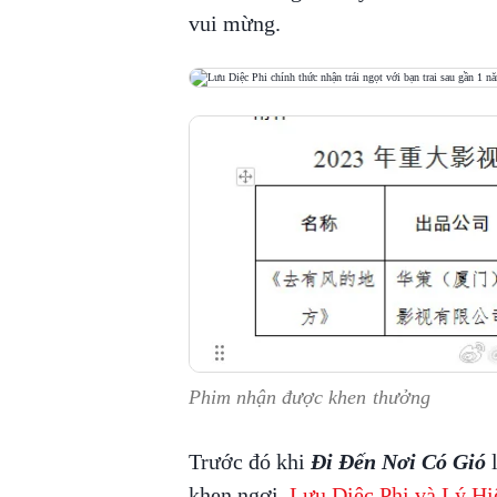
vui mừng.
Phim nhận được khen thưởng
Trước đó khi
Đi Đến Nơi Có Gió
l
khen ngợi.
Lưu Diệc Phi và Lý Hiệ