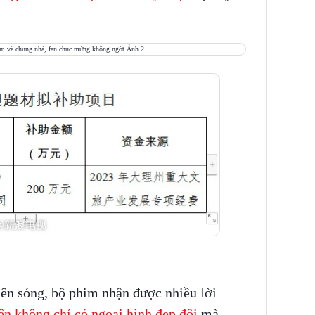
ên sóng, bộ phim nhận được nhiều lời
n không chỉ có ngoại hình đẹp đôi
mà