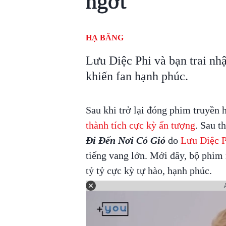
ngớt
HẠ BĂNG
Lưu Diệc Phi và bạn trai nh
khiến fan hạnh phúc.
Sau khi trở lại đóng phim truyền 
thành tích cực kỳ ấn tượng
. Sau t
Đi Đến Nơi Có Gió
do
Lưu Diệc P
tiếng vang lớn. Mới đây, bộ phim n
tỷ tỷ cực kỳ tự hào, hạnh phúc.