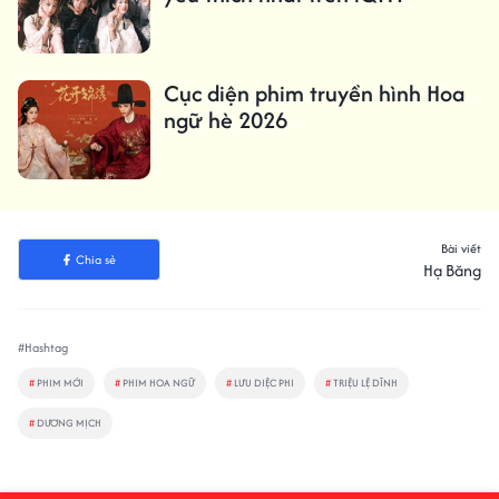
Cục diện phim truyền hình Hoa
ngữ hè 2026
Bài viết
Chia sẻ
Hạ Băng
#Hashtag
#
PHIM MỚI
#
PHIM HOA NGỮ
#
LƯU DIỆC PHI
#
TRIỆU LỆ DĨNH
#
DƯƠNG MỊCH