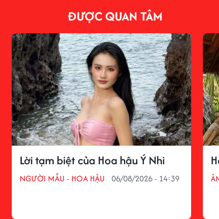
ĐƯỢC QUAN TÂM
Lời tạm biệt của Hoa hậu Ý Nhi
H
NGƯỜI MẪU - HOA HẬU
06/08/2026 - 14:39
Â