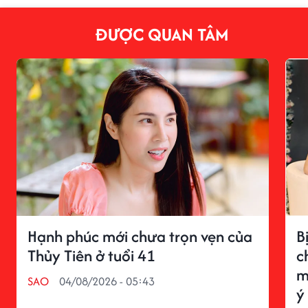
ĐƯỢC QUAN TÂM
Hạnh phúc mới chưa trọn vẹn của
B
Thủy Tiên ở tuổi 41
c
m
SAO
04/08/2026 - 05:43
ý