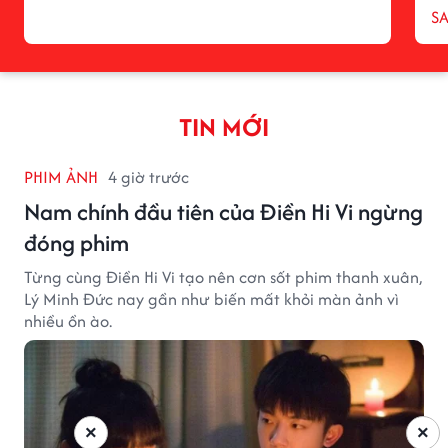
S
TIN MỚI
PHIM ẢNH
4 giờ trước
Nam chính đầu tiên của Điền Hi Vi ngừng
đóng phim
Từng cùng Điền Hi Vi tạo nên cơn sốt phim thanh xuân,
Lý Minh Đức nay gần như biến mất khỏi màn ảnh vì
nhiều ồn ào.
×
×