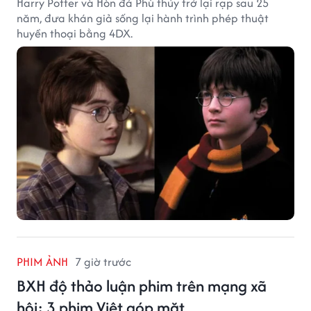
Harry Potter và Hòn đá Phù thủy trở lại rạp sau 25
năm, đưa khán giả sống lại hành trình phép thuật
huyền thoại bằng 4DX.
PHIM ẢNH
7 giờ trước
BXH độ thảo luận phim trên mạng xã
hội: 3 phim Việt góp mặt