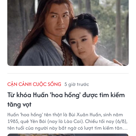
CẬN CẢNH CUỘC SỐNG
5 giờ trước
Từ khóa Huấn 'hoa hồng' được tìm kiếm
tăng vọt
Huấn 'hoa hồng' tên thật là Bùi Xuân Huấn, sinh năm
1985, quê Yên Bái (nay là Lào Cai). Chiều tối nay (6/8),
tên tuổi của người này bất ngờ có lượt tìm kiếm tăng
vọt.