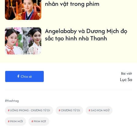
nhân vật trong phim
Angelababy và Dương Mịch đọ
sắc tạo hình nhà Thanh
Bài viết
Chia sẻ
Lục Sa
#Hashtag
#
UÔNG PHONG - CHƯƠNG TỬ DI
#
CHƯƠNG TỬ DI
#
SAO HOA NGỮ
#
PHIM MỚI
#
PHIM HOT