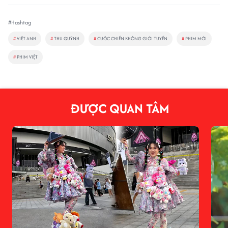
#Hashtag
#
VIỆT ANH
#
THU QUỲNH
#
CUỘC CHIẾN KHÔNG GIỚI TUYẾN
#
PHIM MỚI
#
PHIM VIỆT
ĐƯỢC QUAN TÂM