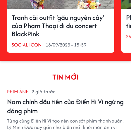
Tranh cãi outfit 'gấu nguyên cây'
P
của Phạm Thoại đi đu concert
t
BlackPink
S
SOCIAL ICON
18/09/2023 - 15:59
TIN MỚI
PHIM ẢNH
2 giờ trước
Nam chính đầu tiên của Điền Hi Vi ngừng
đóng phim
Từng cùng Điền Hi Vi tạo nên cơn sốt phim thanh xuân,
Lý Minh Đức nay gần như biến mất khỏi màn ảnh vì