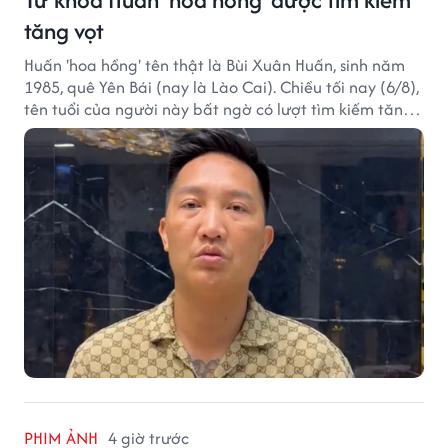
tăng vọt
Huấn 'hoa hồng' tên thật là Bùi Xuân Huấn, sinh năm
1985, quê Yên Bái (nay là Lào Cai). Chiều tối nay (6/8),
tên tuổi của người này bất ngờ có lượt tìm kiếm tăng
vọt.
PHIM ẢNH
4 giờ trước