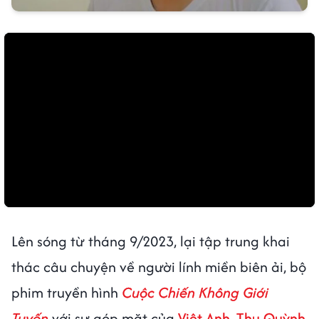
Lên sóng từ tháng 9/2023, lại tập trung khai
thác câu chuyện về người lính miền biên ải, bộ
phim truyền hình
Cuộc Chiến Không Giới
Tuyến
với sự góp mặt của
Việt Anh
,
Thu Quỳnh