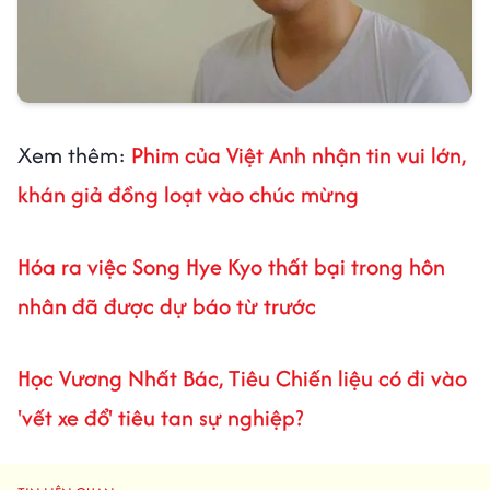
Xem thêm:
Phim của Việt Anh nhận tin vui lớn,
khán giả đồng loạt vào chúc mừng
Hóa ra việc Song Hye Kyo thất bại trong hôn
nhân đã được dự báo từ trước
Học Vương Nhất Bác, Tiêu Chiến liệu có đi vào
'vết xe đổ' tiêu tan sự nghiệp?