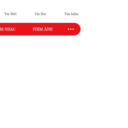
Tin Mới
Tin Hot
Tìm kiếm
M NHẠC
PHIM ẢNH
SAO SPORT