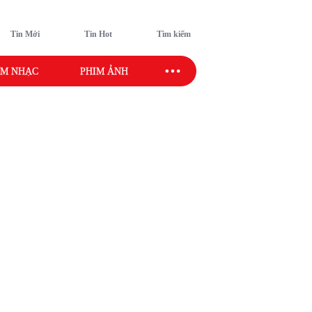
Tin Mới
Tin Hot
Tìm kiếm
M NHẠC
PHIM ẢNH
SAO SPORT