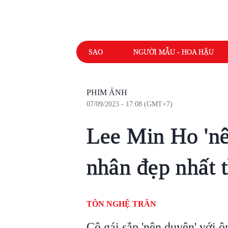
SAO
NGƯỜI MẪU - HOA HẬU
PHIM ẢNH
07/09/2023 - 17:08 (GMT+7)
Lee Min Ho 'nê
nhân đẹp nhất t
TÔN NGHỆ TRÂN
Cô gái sắp 'nên duyên' với 