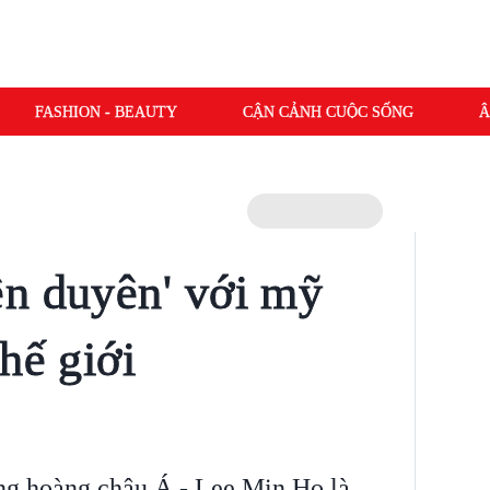
FASHION - BEAUTY
CẬN CẢNH CUỘC SỐNG
Â
n duyên' với mỹ
hế giới
ông hoàng châu Á - Lee Min Ho là