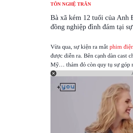
TÔN NGHỆ TRÂN
Bà xã kém 12 tuổi của Anh 
đồng nghiệp đình đám tại sự
Vừa qua, sự kiện ra mắt
phim điệ
được diễn ra. Bên cạnh dàn cast
Mỹ… thảm đỏ còn quy tụ sự góp mặ