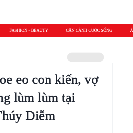
FASHION - BEAUTY
CẬN CẢNH CUỘC SỐNG
Â
e eo con kiến, vợ
g lùm lùm tại
 Thúy Diễm