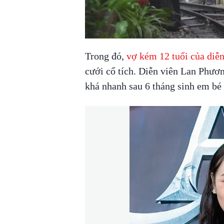
00:00
/
00:59
VIETNAM HLS
Trong đó,
vợ kém 12 tuổi của diễ
cưới cổ tích. Diễn viên Lan Phươn
khá nhanh sau 6 tháng sinh em bé 