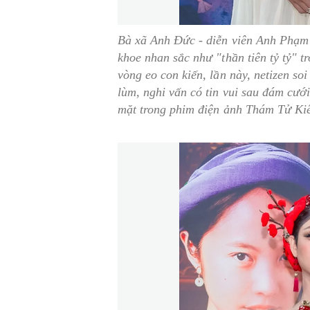
Bà xã Anh Đức - diễn viên Anh Phạm 
khoe nhan sắc như "thần tiên tỷ tỷ" t
vòng eo con kiến, lần này, netizen s
lùm, nghi vấn có tin vui sau đám cướ
mặt trong phim điện ảnh Thám Tử Ki