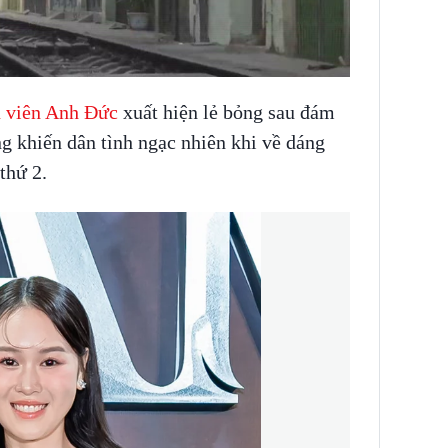
n viên Anh Đức
xuất hiện lẻ bỏng sau đám
g khiến dân tình ngạc nhiên khi về dáng
thứ 2.