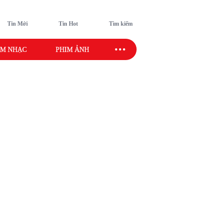
Tin Mới
Tin Hot
Tìm kiếm
M NHẠC
PHIM ẢNH
SAO SPORT