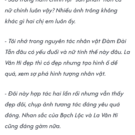
nữ chính luôn vậy? Nhiều ảnh trông không
khác gì hai chị em luôn ấy.
- Tôi nhớ trong nguyên tác nhân vật Đàm Đài
Tẫn đâu có yếu đuối và nữ tính thế này đâu. La
Vân Hi đẹp thì có đẹp nhưng tạo hình ố dề
quá, xem sợ phá hình tượng nhân vật.
- Đôi này hợp tác hai lần rồi nhưng vẫn thấy
đẹp đôi, chụp ảnh tương tác đáng yêu quá
đáng. Nhan sắc của Bạch Lộc và La Vân Hi
cũng đáng gờm nữa.