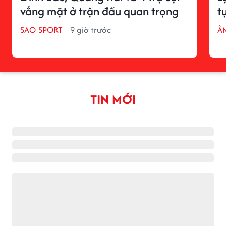
vắng mặt ở trận đấu quan trọng
t
SAO SPORT
9 giờ trước
Â
TIN MỚI