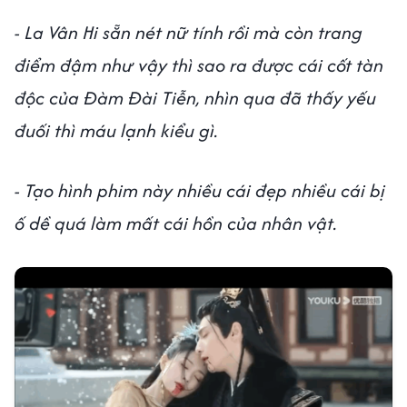
- La Vân Hi sẵn nét nữ tính rồi mà còn trang
điểm đậm như vậy thì sao ra được cái cốt tàn
độc của Đàm Đài Tiễn, nhìn qua đã thấy yếu
đuối thì máu lạnh kiểu gì.
- Tạo hình phim này nhiều cái đẹp nhiều cái bị
ố dề quá làm mất cái hồn của nhân vật.