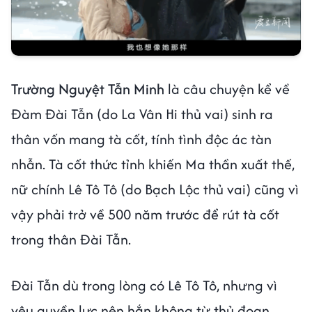
Trường Nguyệt Tẫn Minh
là câu chuyện kể về
Đàm Đài Tẫn (do La Vân Hi thủ vai) sinh ra
thân vốn mang tà cốt, tính tình độc ác tàn
nhẫn. Tà cốt thức tỉnh khiến Ma thần xuất thế,
nữ chính Lê Tô Tô (do Bạch Lộc thủ vai) cũng vì
vậy phải trở về 500 năm trước để rút tà cốt
trong thân Đài Tẫn.
Đài Tẫn dù trong lòng có Lê Tô Tô, nhưng vì
yêu quyền lực nên hắn không từ thủ đoạn,