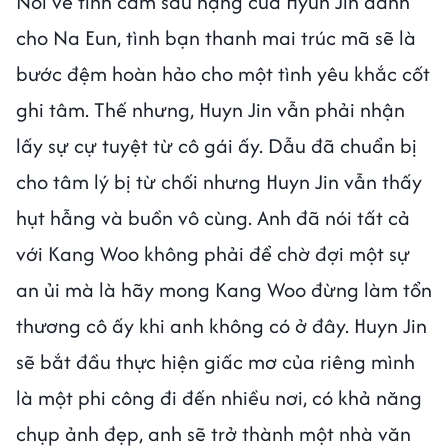
Nói về tình cảm sâu nặng của Hyun Jin dành
cho Na Eun, tình bạn thanh mai trúc mã sẽ là
bước đệm hoàn hảo cho một tình yêu khắc cốt
ghi tâm. Thế nhưng, Huyn Jin vẫn phải nhận
lấy sự cự tuyệt từ cô gái ấy. Dẫu đã chuẩn bị
cho tâm lý bị từ chối nhưng Huyn Jin vẫn thấy
hụt hẫng và buồn vô cùng. Anh đã nói tất cả
với Kang Woo không phải để chờ đợi một sự
an ủi mà là hãy mong Kang Woo đừng làm tổn
thương cô ấy khi anh không có ở đây. Huyn Jin
sẽ bắt đầu thực hiện giấc mơ của riêng mình
là một phi công đi đến nhiều nơi, có khả năng
chụp ảnh đẹp, anh sẽ trở thành một nhà văn