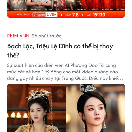
PHIM ẢNH
26 phút trước
Bạch Lộc, Triệu Lệ Dĩnh có thể bị thay
thế?
Sự xuất hiện của diễn viên AI Phương Đào Tử cùng
mức cát xê hơn 1 tỷ đồng cho một video quảng cáo
đang gây nhiều chú ý tại Trung Quốc. Điều này khiến
không ít người đặt câu hỏi liệu những ngôi sao hàng
đầu như Bạch Lộc, Triệu Lệ Dĩnh có thể bị thay thế
trong tương lai.