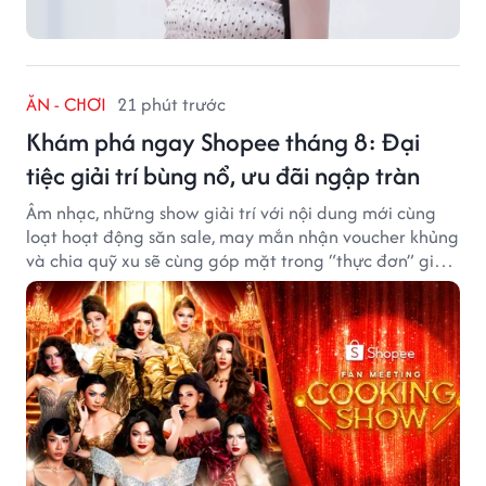
ĂN - CHƠI
21 phút trước
Khám phá ngay Shopee tháng 8: Đại
tiệc giải trí bùng nổ, ưu đãi ngập tràn
Âm nhạc, những show giải trí với nội dung mới cùng
loạt hoạt động săn sale, may mắn nhận voucher khủng
và chia quỹ xu sẽ cùng góp mặt trong “thực đơn” giải
trí cuối tuần trên Shopee, diễn ra liên tiếp vào ngày
7/8 và 8/8.