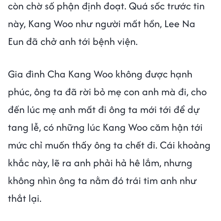
còn chờ số phận định đoạt. Quá sốc trước tin
này, Kang Woo như người mất hồn, Lee Na
Eun đã chở anh tới bệnh viện.
Gia đình Cha Kang Woo không được hạnh
phúc, ông ta đã rời bỏ mẹ con anh mà đi, cho
đến lúc mẹ anh mất đi ông ta mới tới để dự
tang lễ, có những lúc Kang Woo căm hận tới
mức chỉ muốn thấy ông ta chết đi. Cái khoảng
khắc này, lẽ ra anh phải hả hê lắm, nhưng
không nhìn ông ta nằm đó trái tim anh như
thắt lại.