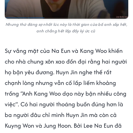
Nhưng thứ đáng sợ nhất lúc này là thời gian của bố anh sắp hết,
anh chẳng hết lấp đầy ký ức cũ
Sự vắng mặt của Na Eun và Kang Woo khiến
cho nhà chung xôn xao đồn đại rằng hai người
họ bận yêu đương. Huyn Jin nghe thế rất
chạnh lòng nhưng vẫn cố lấp liếm khoảng
trống “Anh Kang Woo dạo này bận nhiều công
việc”. Có hai người thoáng buồn đúng hơn là
ba người đâu chỉ mình Huyn Jin mà còn cả
Kuyng Won và Jung Hoon. Bởi Lee Na Eun đã