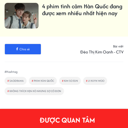
4 phim tình cảm Hàn Quốc đang
được xem nhiều nhất hiện nay
Bài viết
Chia sẻ
Đèo Thị Kim Oanh - CTV
#Hashtag
#
SAODRAMA
#
PHIM HÀN QUỐC
#
KIM SO EUN
#
JI HUYN WOO
#
KHÔNG THÍCH HẸN HÒ NHƯNG SỢ CÔ ĐƠN
ĐƯỢC QUAN TÂM