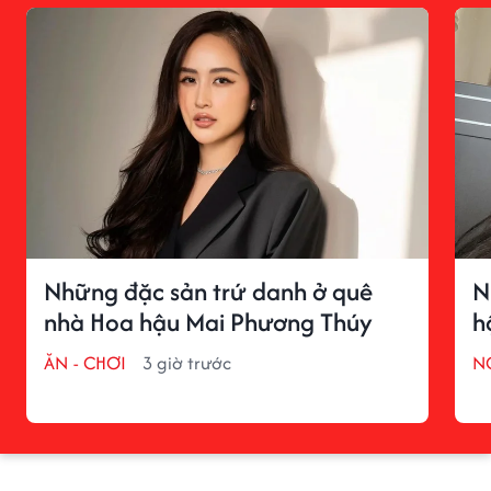
Những đặc sản trứ danh ở quê
N
nhà Hoa hậu Mai Phương Thúy
h
ĂN - CHƠI
3 giờ trước
N