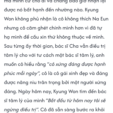
mà mình cứ cho đi và chẳng bao giờ nhận lại
được nó bất hạnh đến nhường nào. Kyung
Won không phủ nhận là cô không thích Na Eun
nhưng cô căm ghét chính mình hơn vì đã tự
hạ mình để cầu xin thứ không thuộc về mình.
Sau từng ấy thời gian, bác sĩ Cha vẫn điều trị
tâm lý cho với tư cách một bác sĩ tâm lý, anh
muốn cô hiểu rằng “
cô xứng đáng được hạnh
phúc mỗi ngày”,
cô là cô gái xinh đẹp và đáng
được nâng niu trân trọng bởi một người xứng
đáng. Ngày hôm nay, Kyung Won tìm đến bác
sĩ tâm lý của mình “
Bắt đầu từ hôm nay tôi sẽ
ngừng điều trị”.
Cô đã sẵn sàng bước ra khỏi