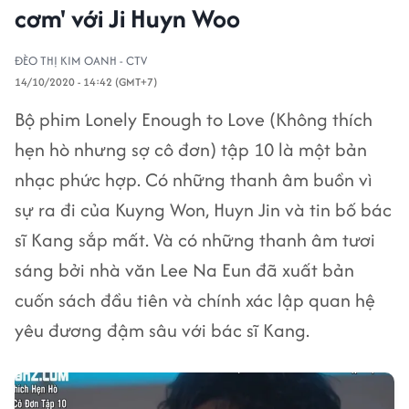
cơm' với Ji Huyn Woo
ĐÈO THỊ KIM OANH - CTV
14/10/2020 - 14:42 (GMT+7)
Bộ phim Lonely Enough to Love (Không thích
hẹn hò nhưng sợ cô đơn) tập 10 là một bản
nhạc phức hợp. Có những thanh âm buồn vì
sự ra đi của Kuyng Won, Huyn Jin và tin bố bác
sĩ Kang sắp mất. Và có những thanh âm tươi
sáng bởi nhà văn Lee Na Eun đã xuất bản
cuốn sách đầu tiên và chính xác lập quan hệ
yêu đương đậm sâu với bác sĩ Kang.