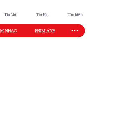
Tin Mới
Tin Hot
Tìm kiếm
M NHẠC
PHIM ẢNH
SAO SPORT