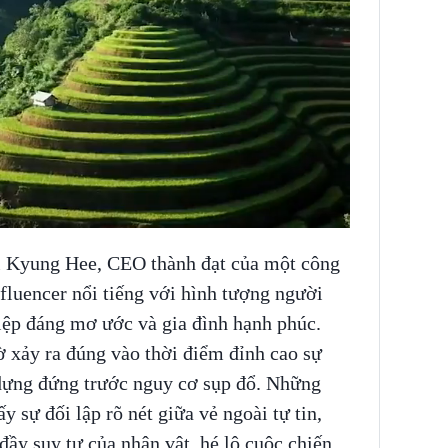
 Kyung Hee, CEO thành đạt của một công
influencer nổi tiếng với hình tượng người
iệp đáng mơ ước và gia đình hạnh phúc.
ờ xảy ra đúng vào thời điểm đỉnh cao sự
dựng đứng trước nguy cơ sụp đổ. Những
 sự đối lập rõ nét giữa vẻ ngoài tự tin,
ầy suy tư của nhân vật, hé lộ cuộc chiến