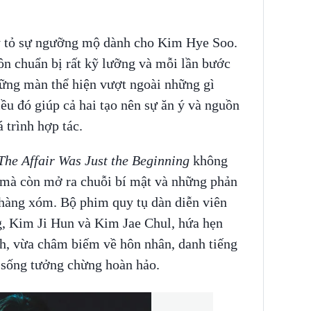
y tỏ sự ngưỡng mộ dành cho Kim Hye Soo.
ôn chuẩn bị rất kỹ lưỡng và mỗi lần bước
ững màn thể hiện vượt ngoài những gì
iều đó giúp cả hai tạo nên sự ăn ý và nguồn
 trình hợp tác.
The Affair Was Just the Beginning
không
 mà còn mở ra chuỗi bí mật và những phản
 hàng xóm. Bộ phim quy tụ dàn diễn viên
 Kim Ji Hun và Kim Jae Chul, hứa hẹn
h, vừa châm biếm về hôn nhân, danh tiếng
 sống tưởng chừng hoàn hảo.