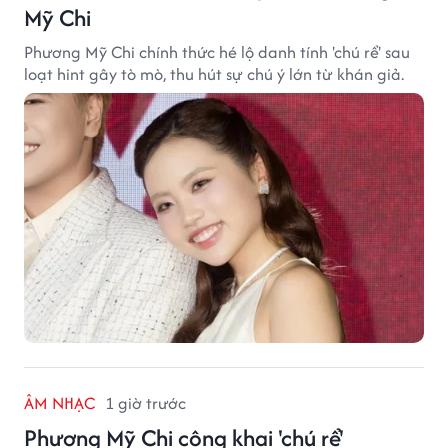
Mỹ Chi
Phương Mỹ Chi chính thức hé lộ danh tính 'chú rể' sau
loạt hint gây tò mò, thu hút sự chú ý lớn từ khán giả.
ÂM NHẠC
1 giờ trước
Phương Mỹ Chi công khai 'chú rể'