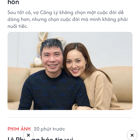
hôn
Sau tất cả, vợ Công Lý không chọn một cuộc đời dễ
dàng hơn, nhưng chọn cuộc đời mà mình không phải
nuối tiếc.
PHIM ẢNH
20 phút trước
×
×
Lê Phương báo tin vui