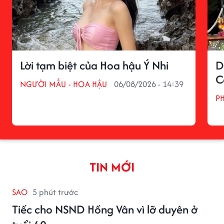
Lời tạm biệt của Hoa hậu Ý Nhi
D
C
NGƯỜI MẪU - HOA HẬU
06/08/2026 - 14:39
P
TIN MỚI
SAO
5 phút trước
Tiếc cho NSND Hồng Vân vì lỡ duyên ở