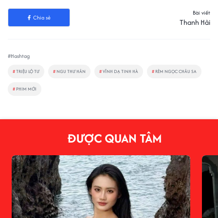
Bài viết
Chia sẻ
Thanh Hải
#Hashtag
#
TRIỆU LỘ TƯ
#
NGU THƯ HÂN
#
VĨNH DẠ TINH HÀ
#
RÈM NGỌC CHÂU SA
#
PHIM MỚI
ĐƯỢC QUAN TÂM