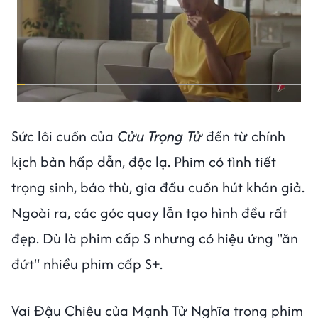
Sức lôi cuốn của
Cửu Trọng Tử
đến từ chính
kịch bản hấp dẫn, độc lạ. Phim có tình tiết
trọng sinh, báo thù, gia đấu cuốn hút khán giả.
Ngoài ra, các góc quay lẫn tạo hình đều rất
đẹp. Dù là phim cấp S nhưng có hiệu ứng "ăn
đứt" nhiều phim cấp S+.
Vai Đậu Chiêu của Mạnh Tử Nghĩa trong phim