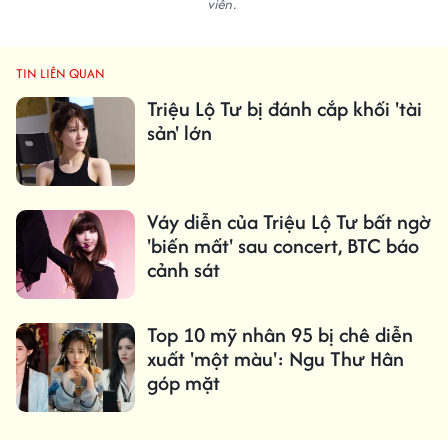
viên.
TIN LIÊN QUAN
Triệu Lộ Tư bị đánh cắp khối 'tài
sản' lớn
Váy diễn của Triệu Lộ Tư bất ngờ
'biến mất' sau concert, BTC báo
cảnh sát
Top 10 mỹ nhân 95 bị chê diễn
xuất 'một màu': Ngu Thư Hân
góp mặt