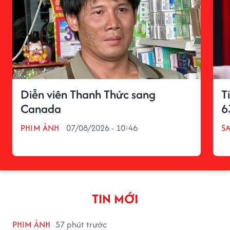
Diễn viên Thanh Thức sang
T
Canada
6
PHIM ẢNH
07/08/2026 - 10:46
S
TIN MỚI
PHIM ẢNH
57 phút trước