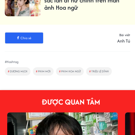
sắc lấn át nữ chính trên màn
ảnh Hoa ngữ
Bài viết
Chia sẻ
Anh Tú
#Hashtag
#
DƯƠNG MỊCH
#
PHIM MỚI
#
PHIM HOA NGỮ
#
TRIỆU LỆ DĨNH
ĐƯỢC QUAN TÂM