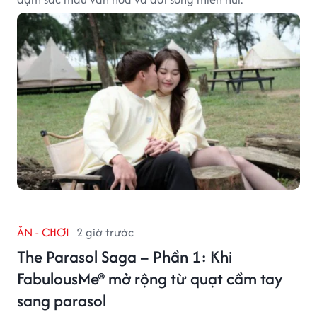
ĂN - CHƠI
2 giờ trước
The Parasol Saga – Phần 1: Khi
FabulousMe® mở rộng từ quạt cầm tay
sang parasol