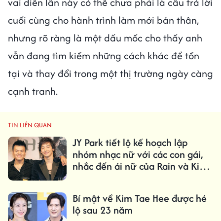
vai diễn lần này có thể chưa phải là câu trả lời
cuối cùng cho hành trình làm mới bản thân,
nhưng rõ ràng là một dấu mốc cho thấy anh
vẫn đang tìm kiếm những cách khác để tồn
tại và thay đổi trong một thị trường ngày càng
cạnh tranh.
TIN LIÊN QUAN
JY Park tiết lộ kế hoạch lập
nhóm nhạc nữ với các con gái,
nhắc đến ái nữ của Rain và Kim
Tae Hee
Bí mật về Kim Tae Hee được hé
lộ sau 23 năm