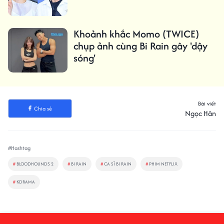
Khoảnh khắc Momo (TWICE)
chụp ảnh cùng Bi Rain gây 'dậy
sóng'
Bài viết
Chia sẻ
Ngọc Hân
#Hashtag
#
BLOODHOUNDS 2
#
BI RAIN
#
CA SĨ BI RAIN
#
PHIM NETFLIX
#
KDRAMA