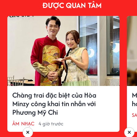
ĐƯỢC QUAN TÂM
Chàng trai đặc biệt của Hòa
M
Minzy công khai tin nhắn với
h
Phương Mỹ Chi
S
ÂM NHẠC
4 giờ trước
×
×