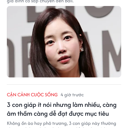
gia đình cô sắp chuyển đến Bali.
CẬN CẢNH CUỘC SỐNG
4 giờ trước
3 con giáp ít nói nhưng làm nhiều, càng
âm thầm càng dễ đạt được mục tiêu
Không ồn ào hay phô trương, 3 con giáp này thường