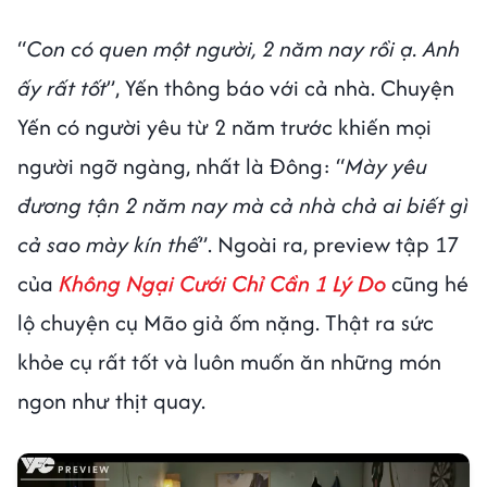
“
Con có quen một người, 2 năm nay rồi ạ. Anh
ấy rất tốt
”, Yến thông báo với cả nhà. Chuyện
Yến có người yêu từ 2 năm trước khiến mọi
người ngỡ ngàng, nhất là Đông: “
Mày yêu
đương tận 2 năm nay mà cả nhà chả ai biết gì
cả sao mày kín thế
”. Ngoài ra, preview tập 17
của
Không Ngại Cưới Chỉ Cần 1 Lý Do
cũng hé
lộ chuyện cụ Mão giả ốm nặng. Thật ra sức
khỏe cụ rất tốt và luôn muốn ăn những món
ngon như thịt quay.