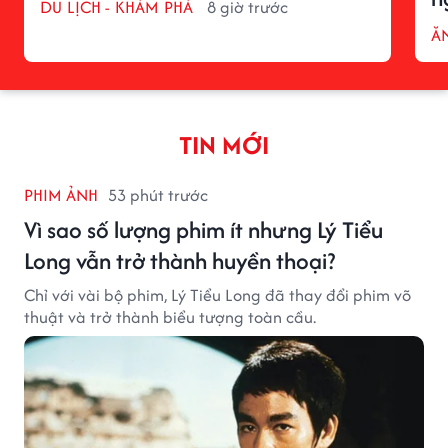
DU LỊCH - KHÁM PHÁ
8 giờ trước
ĂN
TIN MỚI
PHIM ẢNH
53 phút trước
Vì sao số lượng phim ít nhưng Lý Tiểu
Long vẫn trở thành huyền thoại?
Chỉ với vài bộ phim, Lý Tiểu Long đã thay đổi phim võ
thuật và trở thành biểu tượng toàn cầu.