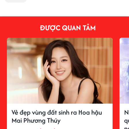
ĐƯỢC QUAN TÂM
Vẻ đẹp vùng đất sinh ra Hoa hậu
N
Mai Phương Thúy
q
n