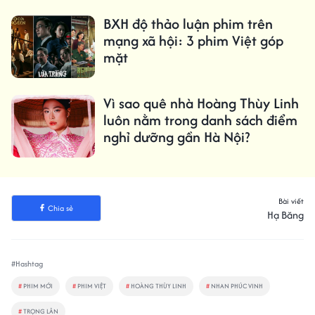
BXH độ thảo luận phim trên
mạng xã hội: 3 phim Việt góp
mặt
Vì sao quê nhà Hoàng Thùy Linh
luôn nằm trong danh sách điểm
nghỉ dưỡng gần Hà Nội?
Bài viết
Chia sẻ
Hạ Băng
#Hashtag
#
PHIM MỚI
#
PHIM VIỆT
#
HOÀNG THÙY LINH
#
NHAN PHÚC VINH
#
TRỌNG LÂN