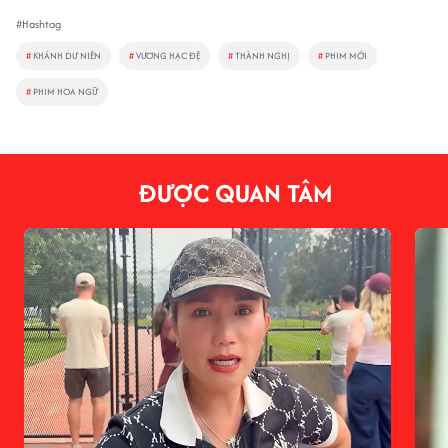
#Hashtag
#
KHÁNH DƯ NIÊN
#
VƯƠNG HẠC ĐỆ
#
THÀNH NGHỊ
#
PHIM MỚI
#
PHIM HOA NGỮ
ĐƯỢC QUAN TÂM