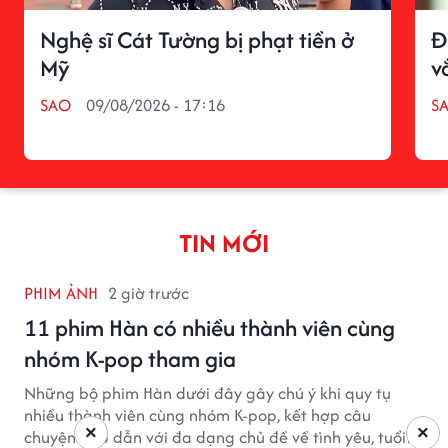
Nghệ sĩ Cát Tường bị phạt tiền ở
Đ
Mỹ
v
SAO
09/08/2026 - 17:16
S
TIN MỚI
PHIM ẢNH
2 giờ trước
11 phim Hàn có nhiều thành viên cùng
nhóm K-pop tham gia
Những bộ phim Hàn dưới đây gây chú ý khi quy tụ
nhiều thành viên cùng nhóm K-pop, kết hợp câu
×
×
chuyện hấp dẫn với đa dạng chủ đề về tình yêu, tuổi