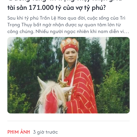
tài sản 171.000 tỷ của vợ tỷ phú?
Sau khi tỷ phú Trần Lệ Hoa qua đời, cuộc sống của Trì
Trọng Thụy bất ngờ nhận được sự quan tâm lớn từ
công chúng. Nhiều người ngạc nhiên khi nam diễn viên
nổi tiếng với vai Đường Tăng không xuất hiện trong
danh sách thừa kế khối tài sản hàng chục tỷ NDT.
PHIM ẢNH
3 giờ trước