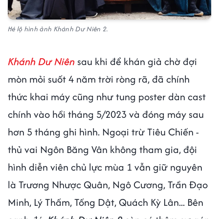
Hé lộ hình ảnh Khánh Dư Niên 2.
Khánh Dư Niên
sau khi để khán giả chờ đợi
mòn mỏi suốt 4 năm trời ròng rã, đã chính
thức khai máy cũng như tung poster dàn cast
chính vào hồi tháng 5/2023 và đóng máy sau
hơn 5 tháng ghi hình. Ngoại trừ Tiêu Chiến -
thủ vai Ngôn Băng Vân không tham gia, đội
hình diễn viên chủ lực mùa 1 vẫn giữ nguyên
là Trương Nhược Quân, Ngô Cương, Trần Đạo
Minh, Lý Thấm, Tống Dật, Quách Kỳ Lân... Bên