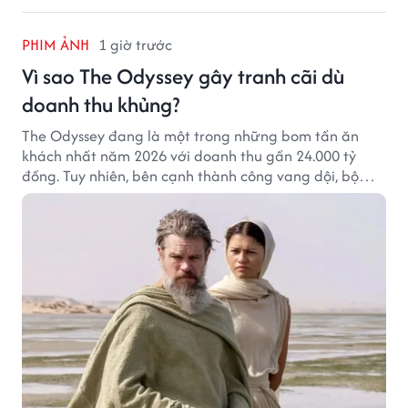
PHIM ẢNH
1 giờ trước
Vì sao The Odyssey gây tranh cãi dù
doanh thu khủng?
The Odyssey đang là một trong những bom tấn ăn
khách nhất năm 2026 với doanh thu gần 24.000 tỷ
đồng. Tuy nhiên, bên cạnh thành công vang dội, bộ
phim của Christopher Nolan cũng vấp phải không ít
tranh cãi từ khán giả.