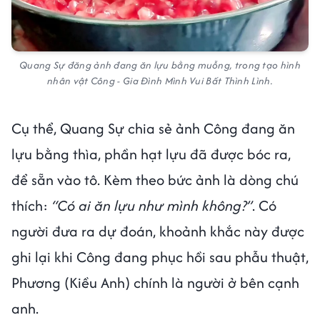
Quang Sự đăng ảnh đang ăn lựu bằng muỗng, trong tạo hình
nhân vật Công - Gia Đình Mình Vui Bất Thình Lình.
Cụ thể, Quang Sự chia sẻ ảnh Công đang ăn
lựu bằng thìa, phần hạt lựu đã được bóc ra,
để sẵn vào tô. Kèm theo bức ảnh là dòng chú
thích:
“Có ai ăn lựu như mình không?”
. Có
người đưa ra dự đoán, khoảnh khắc này được
ghi lại khi Công đang phục hồi sau phẫu thuật,
Phương (Kiều Anh) chính là người ở bên cạnh
anh.