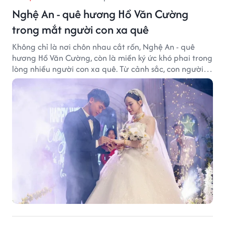
Nghệ An - quê hương Hồ Văn Cường
trong mắt người con xa quê
Không chỉ là nơi chôn nhau cắt rốn, Nghệ An - quê
hương Hồ Văn Cường, còn là miền ký ức khó phai trong
lòng nhiều người con xa quê. Từ cảnh sắc, con người
đến hương vị quê nhà, tất cả đều trở thành những
điều khiến họ luôn mong ngày trở về.