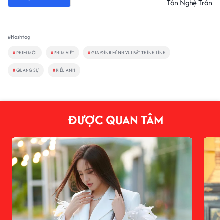
Tôn Nghệ Trân
#Hashtag
#
PHIM MỚI
#
PHIM VIỆT
#
GIA ĐÌNH MÌNH VUI BẤT THÌNH LÌNH
#
QUANG SỰ
#
KIỀU ANH
ĐƯỢC QUAN TÂM