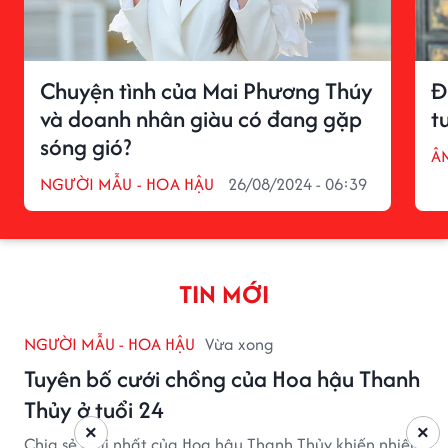
Chuyện tình của Mai Phương Thúy
Đ
và doanh nhân giàu có đang gặp
t
sóng gió?
Â
NGƯỜI MẪU - HOA HẬU
26/08/2024 - 06:39
TIN MỚI
NGƯỜI MẪU - HOA HẬU
Vừa xong
Tuyên bố cưới chồng của Hoa hậu Thanh
Thủy ở tuổi 24
×
×
Chia sẻ mới nhất của Hoa hậu Thanh Thủy khiến nhiều