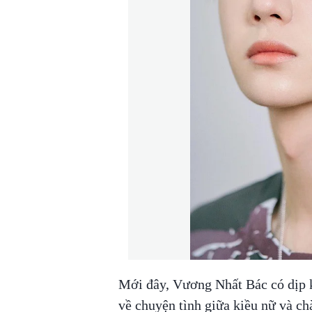
Mới đây, Vương Nhất Bác có dịp k
về chuyện tình giữa kiều nữ và ch