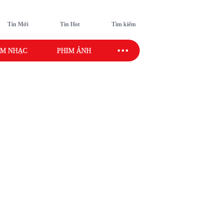
Tin Mới
Tin Hot
Tìm kiếm
M NHẠC
PHIM ẢNH
SAO SPORT