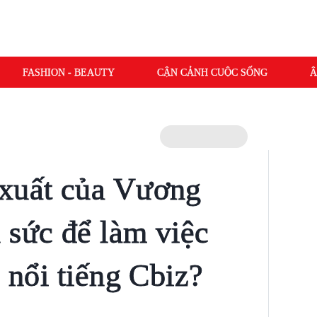
FASHION - BEAUTY
CẬN CẢNH CUỘC SỐNG
Â
 xuất của Vương
 sức để làm việc
i nổi tiếng Cbiz?