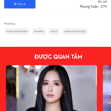
Bài viết
Chia sẻ
Phùng Tuấn - CTV
#Hashtag
#
DOCTOR STRANGE
#
MARVEL
#
MCU
#
PHIM HOLLYWOOD
ĐƯỢC QUAN TÂM