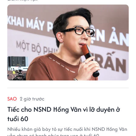
SAO
2 giờ trước
Tiếc cho NSND Hồng Vân vì lỡ duyên ở
tuổi 60
Nhiều khán giả bày tỏ sự tiếc nuối khi NSND Hồng Vân
vẫn chưa có hạnh phúc trọn vẹn ở tuổi 60.