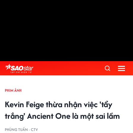
PHIM ẢNH
Kevin Feige thừa nhận việc 'tẩy
trắng' Ancient One là một sai lầm
PHÙNG TUẤN - CTV