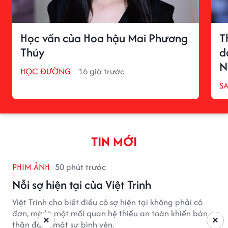
Học vấn của Hoa hậu Mai Phương
T
Thúy
d
N
HỌC ĐƯỜNG
16 giờ trước
S
TIN MỚI
PHIM ẢNH
50 phút trước
Nỗi sợ hiện tại của Việt Trinh
Việt Trinh cho biết điều cô sợ hiện tại không phải cô
đơn, mà là một mối quan hệ thiếu an toàn khiến bản
×
×
thân đánh mất sự bình yên.