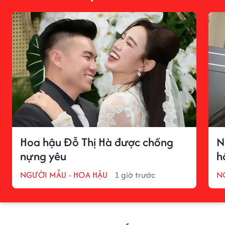
Hoa hậu Đỗ Thị Hà được chồng
N
nựng yêu
h
NGƯỜI MẪU - HOA HẬU
1 giờ trước
N