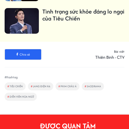
Tình trạng sức khỏe đáng lo ngại
của Tiêu Chiến
Bài viết
Chia sẻ
Thiên Bình - CTV
#Hashtag
#
TIÊU CHIẾN
#
LANG ĐIỆN HẠ
#
PHIM CHÂU Á
#
SAODRAMA
#
DIỄN VIÊN HOA NGỮ
ĐƯỢC QUAN TÂM