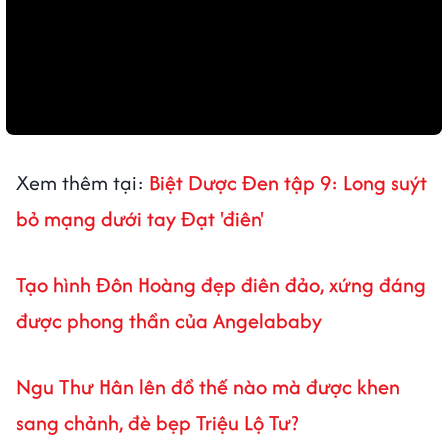
Xem thêm tại:
Biệt Dược Đen tập 9: Long suýt
bỏ mạng dưới tay Đạt 'điên'
Tạo hình Đôn Hoàng đẹp điên đảo, xứng đáng
được phong thần của Angelababy
Ngu Thư Hân lên đồ thế nào mà được khen
sang chảnh, đè bẹp Triệu Lộ Tư?