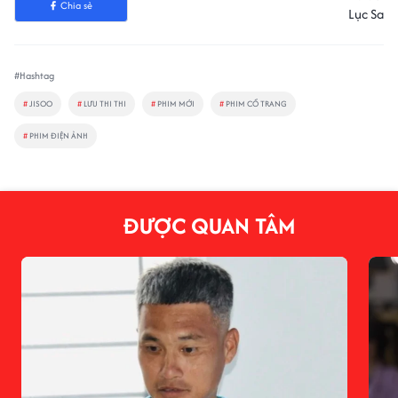
Chia sẻ
Lục Sa
#Hashtag
#
JISOO
#
LƯU THI THI
#
PHIM MỚI
#
PHIM CỔ TRANG
#
PHIM ĐIỆN ẢNH
ĐƯỢC QUAN TÂM