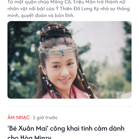
Từ một quận chúa Mông Cổ, Triệu Mẫn trở thành nữ
nhân vật nổi bật của Ỷ Thiên Đồ Long Ký nhờ sự thông
minh, quyết đoán và bản lĩnh.
ÂM NHẠC
1 giờ trước
'Bé Xuân Mai' công khai tình cảm dành
cho Hòa Minzy