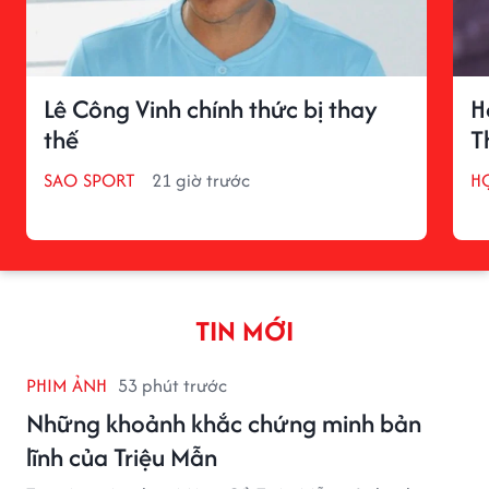
Lê Công Vinh chính thức bị thay
H
thế
T
SAO SPORT
21 giờ trước
H
TIN MỚI
PHIM ẢNH
53 phút trước
Những khoảnh khắc chứng minh bản
lĩnh của Triệu Mẫn