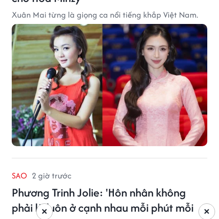
Xuân Mai từng là giọng ca nổi tiếng khắp Việt Nam.
SAO
2 giờ trước
Phương Trinh Jolie: 'Hôn nhân không
phải là luôn ở cạnh nhau mỗi phút mỗi
×
×