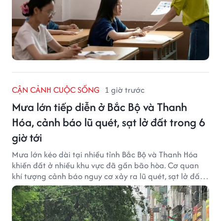
CẬN CẢNH CUỘC SỐNG
1 giờ trước
Mưa lớn tiếp diễn ở Bắc Bộ và Thanh
Hóa, cảnh báo lũ quét, sạt lở đất trong 6
giờ tới
Mưa lớn kéo dài tại nhiều tỉnh Bắc Bộ và Thanh Hóa
khiến đất ở nhiều khu vực đã gần bão hòa. Cơ quan
khí tượng cảnh báo nguy cơ xảy ra lũ quét, sạt lở đất
trong những giờ tới.