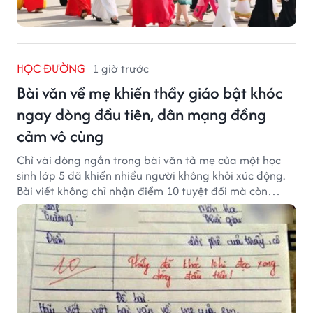
HỌC ĐƯỜNG
1 giờ trước
Bài văn về mẹ khiến thầy giáo bật khóc
ngay dòng đầu tiên, dân mạng đồng
cảm vô cùng
Chỉ vài dòng ngắn trong bài văn tả mẹ của một học
sinh lớp 5 đã khiến nhiều người không khỏi xúc động.
Bài viết không chỉ nhận điểm 10 tuyệt đối mà còn
khiến thầy giáo nghẹn ngào viết lời phê: "Thầy đã
khóc khi đọc xong dòng đầu tiên."