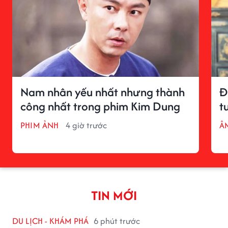
Nam nhân yếu nhất nhưng thành
Đ
công nhất trong phim Kim Dung
t
PHIM ẢNH
4 giờ trước
Â
TIN MỚI
DU LỊCH - KHÁM PHÁ
6 phút trước