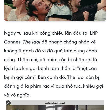
Ngay từ sau khi công chiếu lần đầu tại LHP
Cannes,
The Idol
đã nhanh chóng nhận về
không ít gạch đá vì đã quá lạm dụng cảnh
nóng. Thậm chí, bộ phim còn bị nhận xét là
lệch lạc khi gọi bệnh tâm thần là “một căn
bệnh gợi cảm”. Bên cạnh đó, The Idol còn bị
đánh giá là phim rác vì quá thô tục, khiêu gợi
và vô nghĩa.
Advertisement