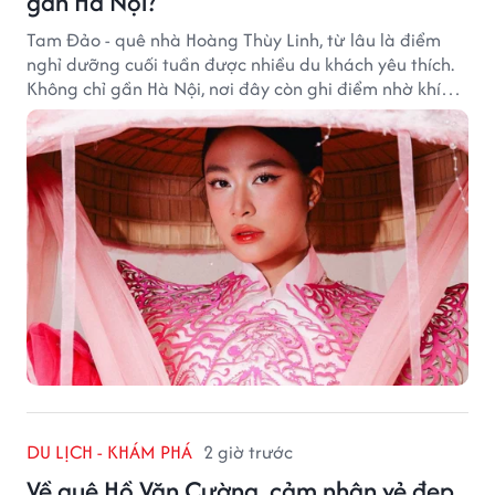
gần Hà Nội?
Tam Đảo - quê nhà Hoàng Thùy Linh, từ lâu là điểm
nghỉ dưỡng cuối tuần được nhiều du khách yêu thích.
Không chỉ gần Hà Nội, nơi đây còn ghi điểm nhờ khí
hậu mát mẻ, cảnh sắc thơ mộng và không gian yên
bình giữa núi rừng.
DU LỊCH - KHÁM PHÁ
2 giờ trước
Về quê Hồ Văn Cường, cảm nhận vẻ đẹp