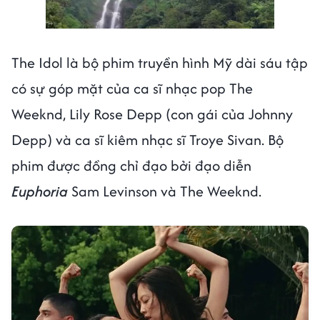
The Idol là bộ phim truyền hình Mỹ dài sáu tập
có sự góp mặt của ca sĩ nhạc pop The
Weeknd, Lily Rose Depp (con gái của Johnny
Depp) và ca sĩ kiêm nhạc sĩ Troye Sivan. Bộ
phim được đồng chỉ đạo bởi đạo diễn
Euphoria
Sam Levinson và The Weeknd.