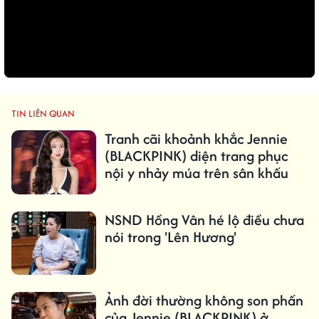
TIN LIÊN QUAN
Tranh cãi khoảnh khắc Jennie
(BLACKPINK) diện trang phục
nội y nhảy múa trên sân khấu
NSND Hồng Vân hé lộ điều chưa
nói trong 'Lên Hương'
Ảnh đời thường không son phấn
của Jennie (BLACKPINK) ở