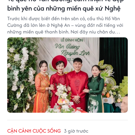
bình yên của những miền quê xứ Nghệ
Trước khi được biết đến trên sân cỏ, cầu thủ Hồ Văn
Cường đã lớn lên ở Nghệ An – vùng đất nổi tiếng với
những miền quê thanh bình. Nơi đây níu chân du
khách bằng cánh đồng xanh, làng quê yên ả và nhịp
sống chậm đầy bình yên.
CẬN CẢNH CUỘC SỐNG
3 giờ trước