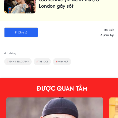
London gây sốt
Bài viết
Chia sẻ
Xuân Kỳ
#Hashtag
#
JENNIE BLACKPINK
#
THE IDOL
#
PHIM MỚI
ĐƯỢC QUAN TÂM