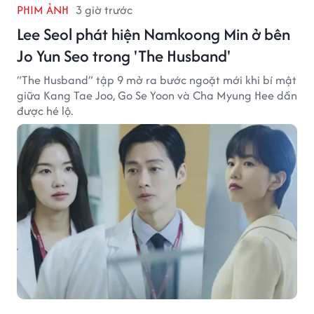
PHIM ẢNH
3 giờ trước
Lee Seol phát hiện Namkoong Min ở bên
Jo Yun Seo trong 'The Husband'
“The Husband” tập 9 mở ra bước ngoặt mới khi bí mật
giữa Kang Tae Joo, Go Se Yoon và Cha Myung Hee dần
được hé lộ.