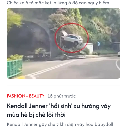
Chiếc xe ô tô mắc kẹt lơ lửng ở độ cao nguy hiểm.
FASHION - BEAUTY
18 phút trước
Kendall Jenner 'hồi sinh' xu hướng váy
mùa hè bị chê lỗi thời
Kendall Jenner gây chú ý khi diện váy hoa babydoll